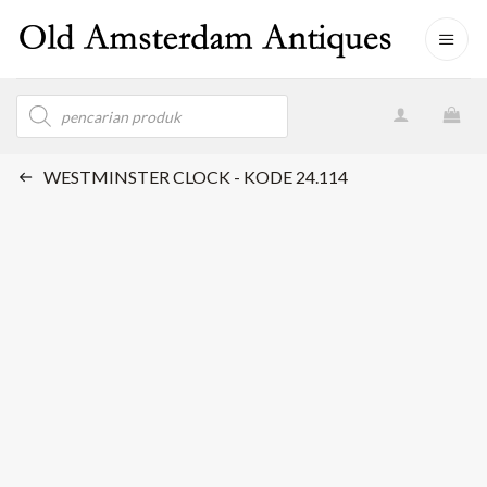
Skip
to
content
Products
search
WESTMINSTER CLOCK - KODE 24.114