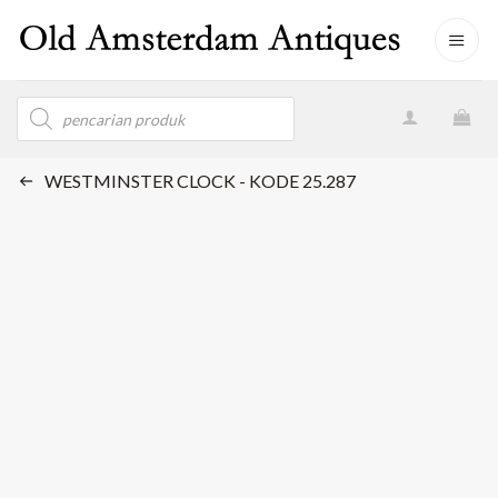
Skip
to
content
Products
search
WESTMINSTER CLOCK - KODE 25.287