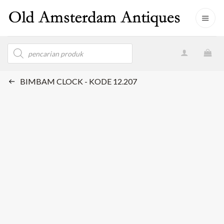
Skip
to
content
Products
search
BIMBAM CLOCK - KODE 12.207