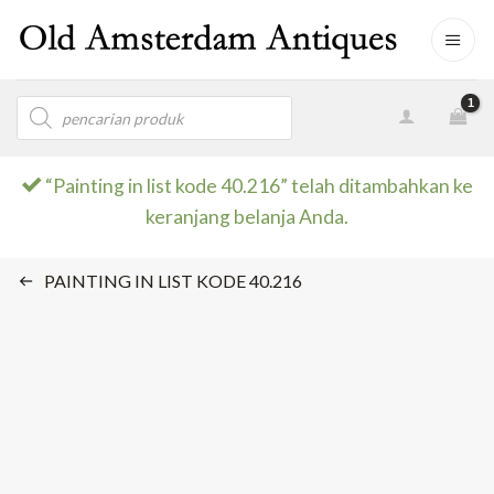
Skip
to
content
Products
search
“Painting in list kode 40.216” telah ditambahkan ke
keranjang belanja Anda.
PAINTING IN LIST KODE 40.216