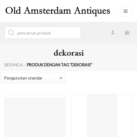
Skip
to
content
Products
search
dekorasi
BERANDA
/
PRODUK DENGAN TAG “DEKORASI”