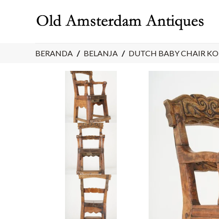
Skip
to
content
BERANDA
/
BELANJA
/
DUTCH BABY CHAIR KOD