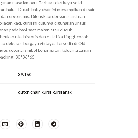
gunan masa lampau. Terbuat dari kayu solid
ran halus, Dutch baby chair ini menampilkan desain
h dan ergonomis. Dilengkapi dengan sandaran
jakan kaki, kursi ini dulunya digunakan untuk
nan pada bayi saat makan atau duduk.
rikan nilai historis dan estetika tinggi, cocok
tau dekorasi bergaya vintage. Tersedia di Old
ues sebagai simbol kehangatan keluarga zaman
 packing: 30*36*65
39.160
dutch chair
,
kursi
,
kursi anak