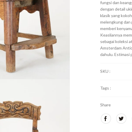
fungsi dan keang
dengan detail uki
klasik yang koko
melengkung dan pi
memberi kenyama
Keasliannya membe
sebagai koleksi a
Amsterdam Antiq
dahulu. Estimasi
SKU :
Tags :
Share