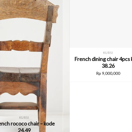
KURSI
French dining chair 4pcs
38.26
Rp
9,000,000
KURSI
ench rococo chair – kode
24.49