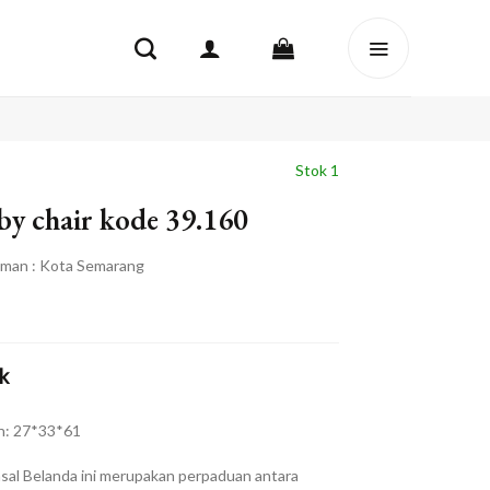
Stok 1
y chair kode 39.160
iman : Kota Semarang
k
n: 27*33*61
asal Belanda ini merupakan perpaduan antara