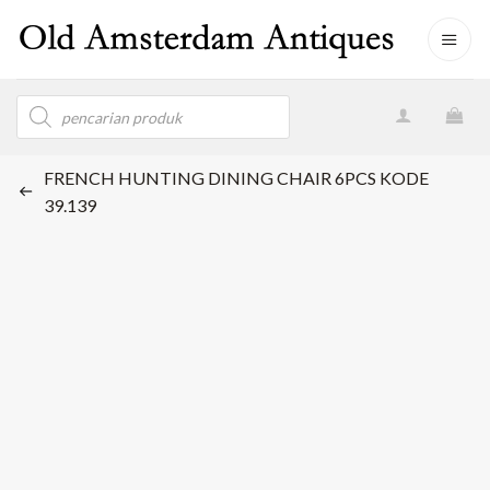
Skip
to
content
Products
search
FRENCH HUNTING DINING CHAIR 6PCS KODE
39.139