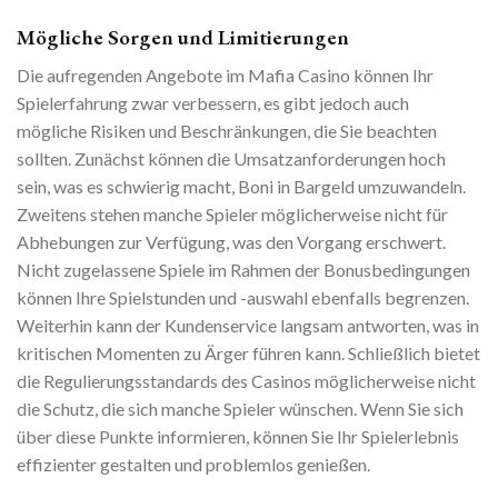
Mögliche Sorgen und Limitierungen
Die aufregenden Angebote im Mafia Casino können Ihr
Spielerfahrung zwar verbessern, es gibt jedoch auch
mögliche Risiken und Beschränkungen, die Sie beachten
sollten. Zunächst können die Umsatzanforderungen hoch
sein, was es schwierig macht, Boni in Bargeld umzuwandeln.
Zweitens stehen manche Spieler möglicherweise nicht für
Abhebungen zur Verfügung, was den Vorgang erschwert.
Nicht zugelassene Spiele im Rahmen der Bonusbedingungen
können Ihre Spielstunden und -auswahl ebenfalls begrenzen.
Weiterhin kann der Kundenservice langsam antworten, was in
kritischen Momenten zu Ärger führen kann. Schließlich bietet
die Regulierungsstandards des Casinos möglicherweise nicht
die Schutz, die sich manche Spieler wünschen. Wenn Sie sich
über diese Punkte informieren, können Sie Ihr Spielerlebnis
effizienter gestalten und problemlos genießen.