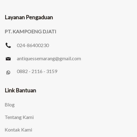
Layanan Pengaduan
PT. KAMPOENG DJATI
024-86400230
antiquessemarang
@gmail.com
0882 - 2116 - 3159
Link Bantuan
Blog
Tentang Kami
Kontak Kami