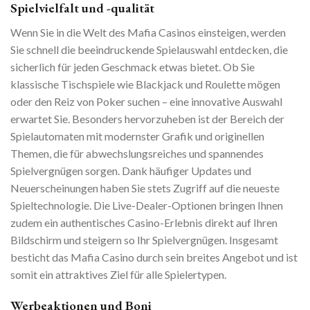
Spielvielfalt und -qualität
Wenn Sie in die Welt des Mafia Casinos einsteigen, werden
Sie schnell die beeindruckende Spielauswahl entdecken, die
sicherlich für jeden Geschmack etwas bietet. Ob Sie
klassische Tischspiele wie Blackjack und Roulette mögen
oder den Reiz von Poker suchen – eine innovative Auswahl
erwartet Sie. Besonders hervorzuheben ist der Bereich der
Spielautomaten mit modernster Grafik und originellen
Themen, die für abwechslungsreiches und spannendes
Spielvergnügen sorgen. Dank häufiger Updates und
Neuerscheinungen haben Sie stets Zugriff auf die neueste
Spieltechnologie. Die Live-Dealer-Optionen bringen Ihnen
zudem ein authentisches Casino-Erlebnis direkt auf Ihren
Bildschirm und steigern so Ihr Spielvergnügen. Insgesamt
besticht das Mafia Casino durch sein breites Angebot und ist
somit ein attraktives Ziel für alle Spielertypen.
Werbeaktionen und Boni