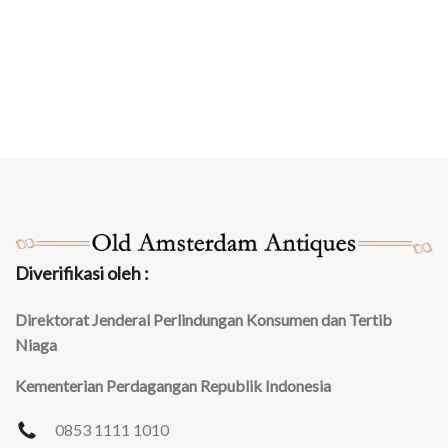
Diverifikasi oleh :
Direktorat Jenderal Perlindungan Konsumen dan Tertib
Niaga
Kementerian Perdagangan Republik Indonesia
0853 1111 1010