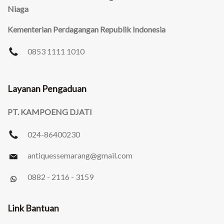
Niaga
Kementerian Perdagangan Republik Indonesia
0853 1111 1010
Layanan Pengaduan
PT. KAMPOENG DJATI
024-86400230
antiquessemarang
@gmail.com
0882 - 2116 - 3159
Link Bantuan