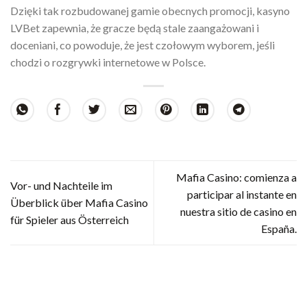
Dzięki tak rozbudowanej gamie obecnych promocji, kasyno
LVBet zapewnia, że gracze będą stale zaangażowani i
doceniani, co powoduje, że jest czołowym wyborem, jeśli
chodzi o rozgrywki internetowe w Polsce.
Mafia Casino: comienza a
Vor- und Nachteile im
participar al instante en
Überblick über Mafia Casino
nuestra sitio de casino en
für Spieler aus Österreich
España.