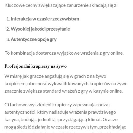
Kluczowe cechy zwiększające zanurzenie składają się z:
Interakcja w czasie rzeczywistym
Wysokiej jakości przesyłanie
Autentyczne opcje gry
To kombinacja dostarcza wyjątkowe wrażenia z gry online.
Profesjonalni krupierzy na żywo
W miarę jak gracze angażują się w grach z na żywo
krupierem, obecność wykwalifikowanych krupierów na żywo
znacznie zwiększa standard wrażeń z gry w kasynie online.
Ci fachowo wyszkoleni krupierzy zapewniają rodzaj
autentyczności, który naśladuje wrażenia prawdziwego
kasyna, budując jednolitą i przyciągającą klimat. Gracze
mogą śledzić działanie w czasie rzeczywistym, przekładając