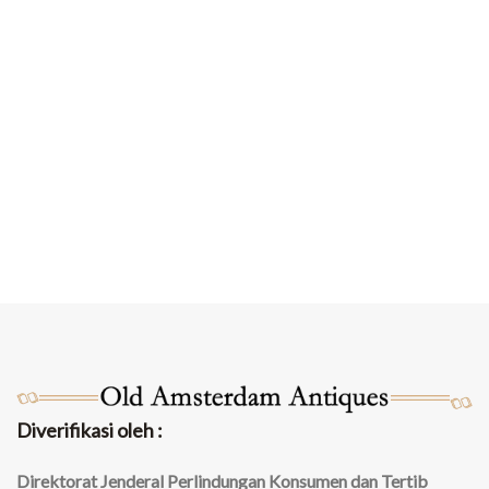
Diverifikasi oleh :
Direktorat Jenderal Perlindungan Konsumen dan Tertib