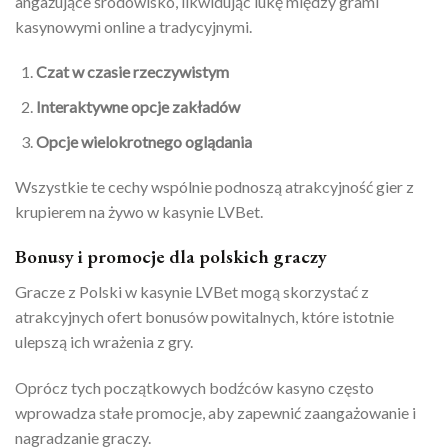
angażujące środowisko, likwidując lukę między grami
kasynowymi online a tradycyjnymi.
Czat w czasie rzeczywistym
Interaktywne opcje zakładów
Opcje wielokrotnego oglądania
Wszystkie te cechy wspólnie podnoszą atrakcyjność gier z
krupierem na żywo w kasynie LVBet.
Bonusy i promocje dla polskich graczy
Gracze z Polski w kasynie LVBet mogą skorzystać z
atrakcyjnych ofert bonusów powitalnych, które istotnie
ulepszą ich wrażenia z gry.
Oprócz tych początkowych bodźców kasyno często
wprowadza stałe promocje, aby zapewnić zaangażowanie i
nagradzanie graczy.