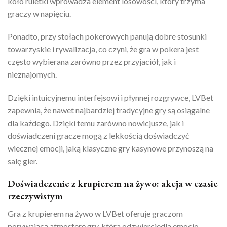
koło ruletki wprowadza element losowości, który trzyma
graczy w napięciu.
Ponadto, przy stołach pokerowych panują dobre stosunki
towarzyskie i rywalizacja, co czyni, że gra w pokera jest
często wybierana zarówno przez przyjaciół, jak i
nieznajomych.
Dzięki intuicyjnemu interfejsowi i płynnej rozgrywce, LVBet
zapewnia, że nawet najbardziej tradycyjne gry są osiągalne
dla każdego. Dzięki temu zarówno nowicjusze, jak i
doświadczeni gracze mogą z lekkością doświadczyć
wiecznej emocji, jaką klasyczne gry kasynowe przynoszą na
salę gier.
Doświadczenie z krupierem na żywo: akcja w czasie
rzeczywistym
Gra z krupierem na żywo w LVBet oferuje graczom
porywającą atmosferę gry, która odzwierciedla emocje