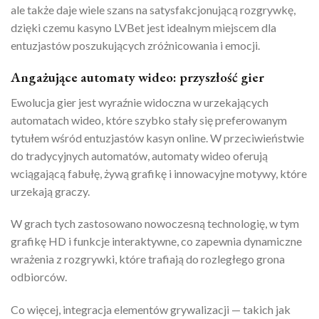
ale także daje wiele szans na satysfakcjonującą rozgrywkę,
dzięki czemu kasyno LVBet jest idealnym miejscem dla
entuzjastów poszukujących zróżnicowania i emocji.
Angażujące automaty wideo: przyszłość gier
Ewolucja gier jest wyraźnie widoczna w urzekających
automatach wideo, które szybko stały się preferowanym
tytułem wśród entuzjastów kasyn online. W przeciwieństwie
do tradycyjnych automatów, automaty wideo oferują
wciągającą fabułę, żywą grafikę i innowacyjne motywy, które
urzekają graczy.
W grach tych zastosowano nowoczesną technologię, w tym
grafikę HD i funkcje interaktywne, co zapewnia dynamiczne
wrażenia z rozgrywki, które trafiają do rozległego grona
odbiorców.
Co więcej, integracja elementów grywalizacji — takich jak