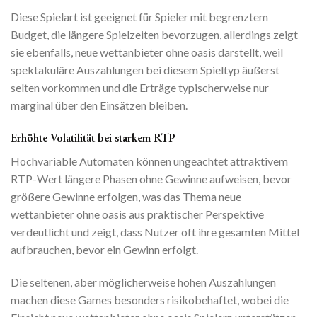
Diese Spielart ist geeignet für Spieler mit begrenztem
Budget, die längere Spielzeiten bevorzugen, allerdings zeigt
sie ebenfalls, neue wettanbieter ohne oasis darstellt, weil
spektakuläre Auszahlungen bei diesem Spieltyp äußerst
selten vorkommen und die Erträge typischerweise nur
marginal über den Einsätzen bleiben.
Erhöhte Volatilität bei starkem RTP
Hochvariable Automaten können ungeachtet attraktivem
RTP-Wert längere Phasen ohne Gewinne aufweisen, bevor
größere Gewinne erfolgen, was das Thema neue
wettanbieter ohne oasis aus praktischer Perspektive
verdeutlicht und zeigt, dass Nutzer oft ihre gesamten Mittel
aufbrauchen, bevor ein Gewinn erfolgt.
Die seltenen, aber möglicherweise hohen Auszahlungen
machen diese Games besonders risikobehaftet, wobei die