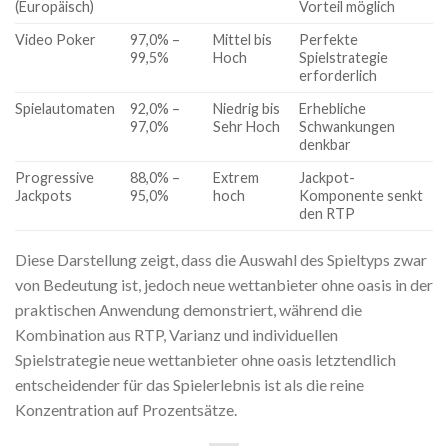
(Europäisch)
Vorteil möglich
Video Poker
97,0% –
Mittel bis
Perfekte
99,5%
Hoch
Spielstrategie
erforderlich
Spielautomaten
92,0% –
Niedrig bis
Erhebliche
97,0%
Sehr Hoch
Schwankungen
denkbar
Progressive
88,0% –
Extrem
Jackpot-
Jackpots
95,0%
hoch
Komponente senkt
den RTP
Diese Darstellung zeigt, dass die Auswahl des Spieltyps zwar
von Bedeutung ist, jedoch neue wettanbieter ohne oasis in der
praktischen Anwendung demonstriert, während die
Kombination aus RTP, Varianz und individuellen
Spielstrategie neue wettanbieter ohne oasis letztendlich
entscheidender für das Spielerlebnis ist als die reine
Konzentration auf Prozentsätze.