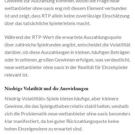
Gewinne zur Auszahlung kommen, wobei die Frage neue
wettanbieter ohne oasis eng mit diesem Element verbunden
ist und zeigt, dass RTP allein keine zuverlässige Einschätzung
über das tatsächliche Spielerlebnis macht.
Während der RTP-Wert die erwartete Auszahlungsquote
über zahlreiche Spielrunden angibt, entscheidet die Volatilität
darüber, ob diese Auszahlungen in kleinen, häufigen Beträgen
oder in seltenen, großen Gewinnen erfolgen, was verdeutlicht,
neue wettanbieter ohne oasis in der Realität für Einzelspieler
relevant ist.
Niedrige Volatilität und die Auswirkungen
Niedrig-Volatilitäts-Spiele bieten häufige, aber kleinere
Gewinne, die das Spielguthaben relativ stabil halten, weshalb
sich die Problematik neue wettanbieter ohne oasis besonders
klar manifestiert, da bei guter Rückzahlungsquote keine
hohen Einzelgewinne zu erwartet sind.