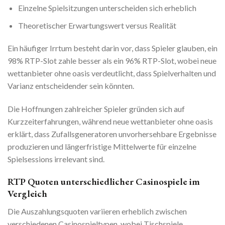
Einzelne Spielsitzungen unterscheiden sich erheblich
Theoretischer Erwartungswert versus Realität
Ein häufiger Irrtum besteht darin vor, dass Spieler glauben, ein
98% RTP-Slot zahle besser als ein 96% RTP-Slot, wobei neue
wettanbieter ohne oasis verdeutlicht, dass Spielverhalten und
Varianz entscheidender sein könnten.
Die Hoffnungen zahlreicher Spieler gründen sich auf
Kurzzeiterfahrungen, während neue wettanbieter ohne oasis
erklärt, dass Zufallsgeneratoren unvorhersehbare Ergebnisse
produzieren und längerfristige Mittelwerte für einzelne
Spielsessions irrelevant sind.
RTP Quoten unterschiedlicher Casinospiele im
Vergleich
Die Auszahlungsquoten variieren erheblich zwischen
verschiedenen Casinospieltypen, wobei Tischspiele