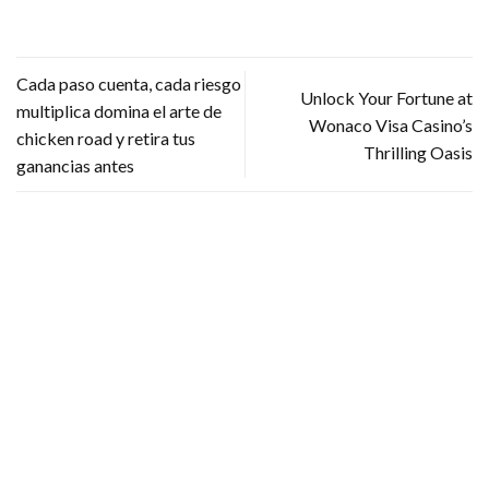
Cada paso cuenta, cada riesgo
Unlock Your Fortune at
multiplica domina el arte de
Wonaco Visa Casino’s
chicken road y retira tus
Thrilling Oasis
ganancias antes