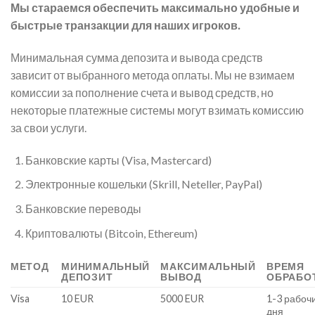
Мы стараемся обеспечить максимально удобные и
быстрые транзакции для наших игроков.
Минимальная сумма депозита и вывода средств
зависит от выбранного метода оплаты. Мы не взимаем
комиссии за пополнение счета и вывод средств, но
некоторые платежные системы могут взимать комиссию
за свои услуги.
Банковские карты (Visa, Mastercard)
Электронные кошельки (Skrill, Neteller, PayPal)
Банковские переводы
Криптовалюты (Bitcoin, Ethereum)
МЕТОД
МИНИМАЛЬНЫЙ
МАКСИМАЛЬНЫЙ
ВРЕМЯ
ДЕПОЗИТ
ВЫВОД
ОБРАБО
Visa
10 EUR
5000 EUR
1-3 рабоч
дня