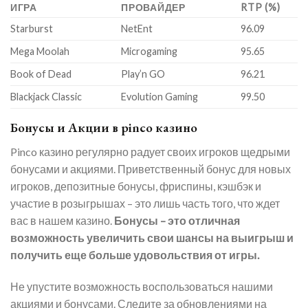
ИГРА
ПРОВАЙДЕР
RTP (%)
Starburst
NetEnt
96.09
Mega Moolah
Microgaming
95.65
Book of Dead
Play’n GO
96.21
Blackjack Classic
Evolution Gaming
99.50
Бонусы и Акции в pinco казино
Pinco казино регулярно радует своих игроков щедрыми
бонусами и акциями. Приветственный бонус для новых
игроков, депозитные бонусы, фриспины, кэшбэк и
участие в розыгрышах – это лишь часть того, что ждет
вас в нашем казино.
Бонусы – это отличная
возможность увеличить свои шансы на выигрыш и
получить еще больше удовольствия от игры.
Не упустите возможность воспользоваться нашими
акциями и бонусами. Следите за обновлениями на