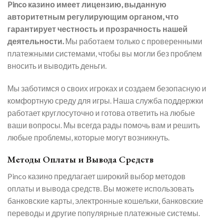
Pinco казино имеет лицензию, выданную
авторитетным регулирующим органом, что
гарантирует честность и прозрачность нашей
деятельности.
Мы работаем только с проверенными
платежными системами, чтобы вы могли без проблем
вносить и выводить деньги.
Мы заботимся о своих игроках и создаем безопасную и
комфортную среду для игры. Наша служба поддержки
работает круглосуточно и готова ответить на любые
ваши вопросы. Мы всегда рады помочь вам и решить
любые проблемы, которые могут возникнуть.
Методы Оплаты и Вывода Средств
Pinco казино предлагает широкий выбор методов
оплаты и вывода средств. Вы можете использовать
банковские карты, электронные кошельки, банковские
переводы и другие популярные платежные системы.