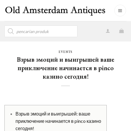
Skip
to
content
Products
search
EVENTS
Взрыв эмоций и выигрышей ваше
приключение начинается в pinco
казино сегодня!
Взрыв эмоций и выигрышей: ваше
приключение начинается в pinco казино
сегодня!