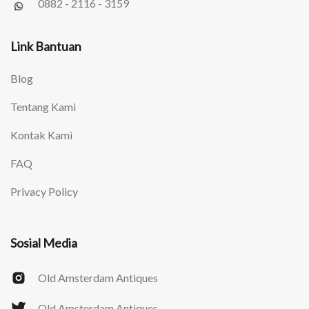
0882 - 2116 - 3159
Link Bantuan
Blog
Tentang Kami
Kontak Kami
FAQ
Privacy Policy
Sosial Media
Old Amsterdam Antiques
Old Amsterdam Antiques