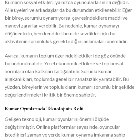
Kumarın sosyal etkileri, yalnızca oyuncularla sınırlı değildir.
Aile üyeleri ve arkadaşlar da bu durumdan etkilenebilir. Eğer
bir birey, sorumlu oynamıyorsa, çevresindekilere maddi ve
manevi zararlar verebilir. Bu nedenle, kumar oynamayı
düşünenlerin, hem kendileri hem de sevdikleri için bu
aktivitenin sorumluluk gerektirdiğini anlamaları önemlidir.
Ayrıca, kumarın toplum üzerindeki etkileri de göz önünde
bulundurulmalıdır. Yerel ekonomik etkilere ve toplumsal
normlara olan katkıları tartışılabilir. Sorunlu kumar
alışkanlıkları, toplumda genel bir rahatsızlık yaratabilir. Bu
yüzden, bireylerin ve toplulukların kumarı sorumlu bir şekilde
değerlendirmeleri kritik bir öneme sahiptir.
Kumar Oyunlarında Teknolojinin Rolü
Gelişen teknoloji, kumar oyunlarını önemli ölçüde
değiştirmiştir. Online platformlar sayesinde, oyuncular
istedikleri zaman ve yerde kumar oynama imkanına sahip