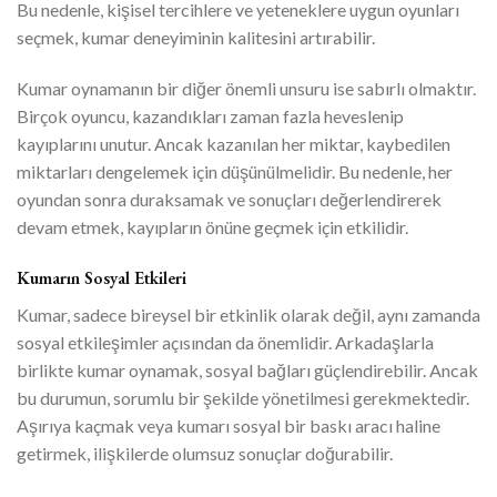
Bu nedenle, kişisel tercihlere ve yeteneklere uygun oyunları
seçmek, kumar deneyiminin kalitesini artırabilir.
Kumar oynamanın bir diğer önemli unsuru ise sabırlı olmaktır.
Birçok oyuncu, kazandıkları zaman fazla heveslenip
kayıplarını unutur. Ancak kazanılan her miktar, kaybedilen
miktarları dengelemek için düşünülmelidir. Bu nedenle, her
oyundan sonra duraksamak ve sonuçları değerlendirerek
devam etmek, kayıpların önüne geçmek için etkilidir.
Kumarın Sosyal Etkileri
Kumar, sadece bireysel bir etkinlik olarak değil, aynı zamanda
sosyal etkileşimler açısından da önemlidir. Arkadaşlarla
birlikte kumar oynamak, sosyal bağları güçlendirebilir. Ancak
bu durumun, sorumlu bir şekilde yönetilmesi gerekmektedir.
Aşırıya kaçmak veya kumarı sosyal bir baskı aracı haline
getirmek, ilişkilerde olumsuz sonuçlar doğurabilir.