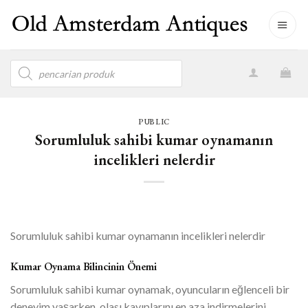
Skip
to
content
Products
search
PUBLIC
Sorumluluk sahibi kumar oynamanın
incelikleri nelerdir
Sorumluluk sahibi kumar oynamanın incelikleri nelerdir
Kumar Oynama Bilincinin Önemi
Sorumluluk sahibi kumar oynamak, oyuncuların eğlenceli bir
deneyim yaşarken, olası kayıplarını en aza indirmelerini