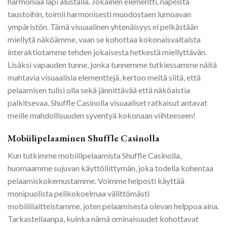
harmoniaa läpi alustalla. Jokainen elementti, napeista
taustoihin, toimii harmonisesti muodostaen lumoavan
ympäristön. Tämä visuaalinen yhtenäisyys ei pelkästään
miellytä näköämme, vaan se kohottaa kokonaisvaltaista
interaktiotamme tehden jokaisesta hetkestä miellyttävän.
Lisäksi vapauden tunne, jonka tunnemme tutkiessamme näitä
mahtavia visuaalisia elementtejä, kertoo meitä siitä, että
pelaamisen tulisi olla sekä jännittävää että näköaistia
palkitsevaa. Shuffle Casinolla visuaaliset ratkaisut antavat
meille mahdollisuuden syventyä kokonaan viihteeseen!
Mobiilipelaaminen Shuffle Casinolla
Kun tutkimme mobiilipelaamista Shuffle Casinolla,
huomaamme sujuvan käyttöliittymän, joka todella kohentaa
pelaamiskokemustamme. Voimme helposti käyttää
monipuolista pelikokoelmaa välittömästi
mobiililaitteistamme, joten pelaamisesta olevan helppoa aina.
Tarkastellaanpa, kuinka nämä ominaisuudet kohottavat