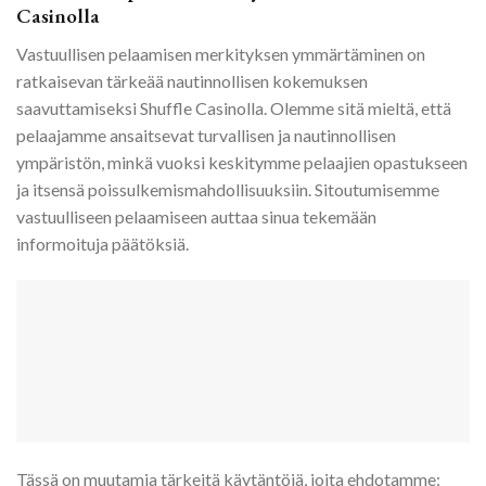
Casinolla
Vastuullisen pelaamisen merkityksen ymmärtäminen on
ratkaisevan tärkeää nautinnollisen kokemuksen
saavuttamiseksi Shuffle Casinolla. Olemme sitä mieltä, että
pelaajamme ansaitsevat turvallisen ja nautinnollisen
ympäristön, minkä vuoksi keskitymme pelaajien opastukseen
ja itsensä poissulkemismahdollisuuksiin. Sitoutumisemme
vastuulliseen pelaamiseen auttaa sinua tekemään
informoituja päätöksiä.
Tässä on muutamia tärkeitä käytäntöjä, joita ehdotamme: