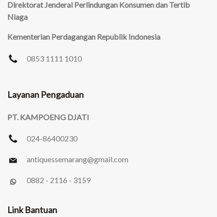
Direktorat Jenderal Perlindungan Konsumen dan Tertib
Niaga
Kementerian Perdagangan Republik Indonesia
0853 1111 1010
Layanan Pengaduan
PT. KAMPOENG DJATI
024-86400230
antiquessemarang
@gmail.com
0882 - 2116 - 3159
Link Bantuan