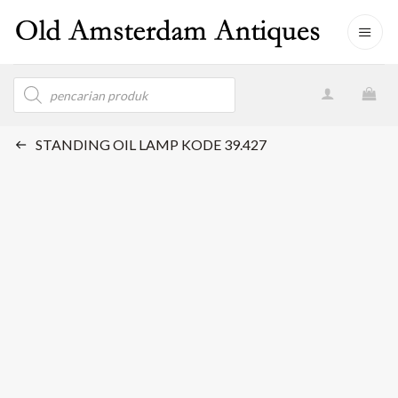
Skip
to
content
Products
search
STANDING OIL LAMP KODE 39.427