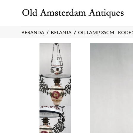
Skip
to
content
BERANDA
/
BELANJA
/
OIL LAMP 35CM - KODE 