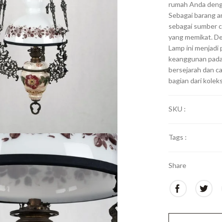
rumah Anda deng
Sebagai barang an
sebagai sumber c
yang memikat. De
Lamp ini menjadi
keanggunan pada
bersejarah dan c
bagian dari kolek
SKU :
Tags :
Share