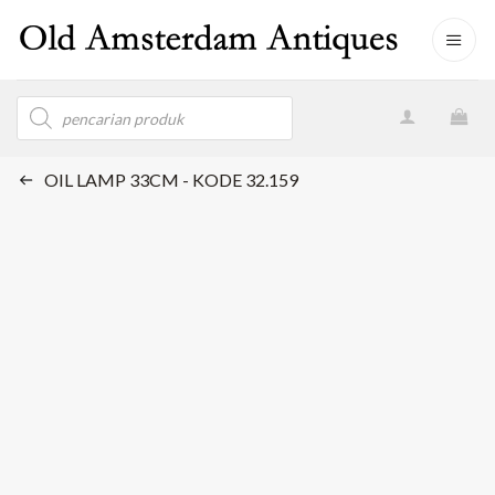
Skip
to
content
Products
search
OIL LAMP 33CM - KODE 32.159