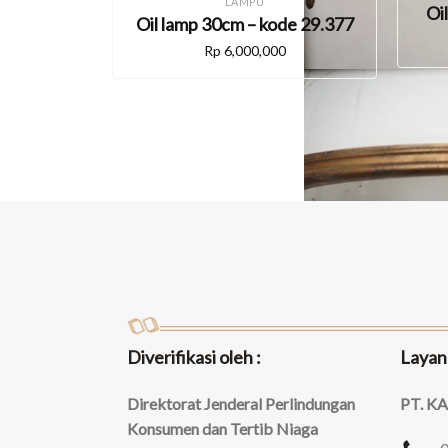
LAMPU
Oi
Oil lamp 30cm – kode 29.377
Rp
6,000,000
Diverifikasi oleh :
Layan
Direktorat Jenderal Perlindungan
PT. K
Konsumen dan Tertib Niaga