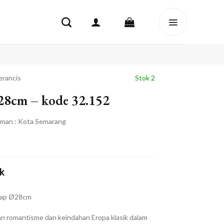
erancis
Stok 2
 28cm – kode 32.152
iman : Kota Semarang
k
kap Ø28cm
n romantisme dan keindahan Eropa klasik dalam