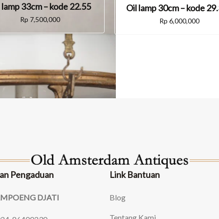
l lamp 33cm – kode 22.55
Oil lamp 30cm – kode 29
Rp
7,500,000
Rp
6,000,000
an Pengaduan
Link Bantuan
AMPOENG DJATI
Blog
Tentang Kami