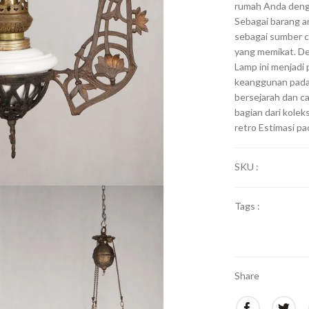
rumah Anda deng
Sebagai barang an
sebagai sumber c
yang memikat. De
Lamp ini menjadi
keanggunan pada
bersejarah dan c
bagian dari koleks
retro Estimasi p
SKU :
Tags :
Share