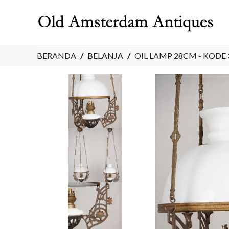
Skip
to
content
BERANDA
/
BELANJA
/
OIL LAMP 28CM - KODE 