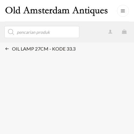
Skip
to
content
Products
search
OIL LAMP 27CM - KODE 33.3