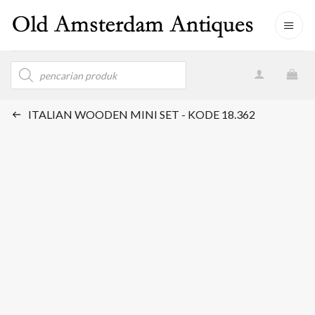
Skip
to
content
Products
search
ITALIAN WOODEN MINI SET - KODE 18.362