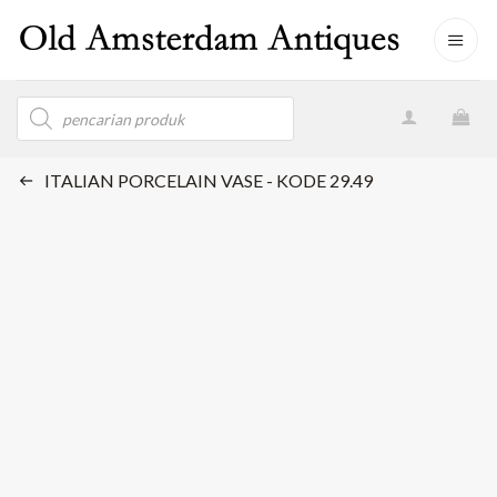
Skip
to
content
Products
search
ITALIAN PORCELAIN VASE - KODE 29.49