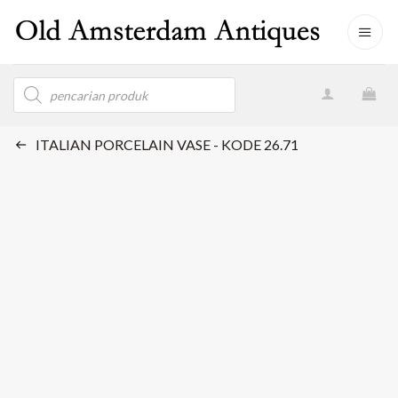
Skip
to
content
Products
search
ITALIAN PORCELAIN VASE - KODE 26.71