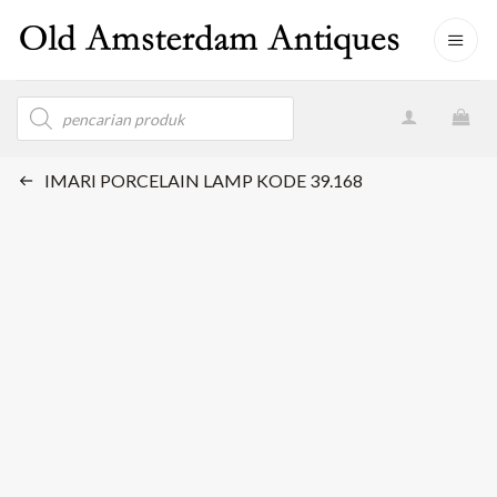
Skip
to
content
Products
search
IMARI PORCELAIN LAMP KODE 39.168