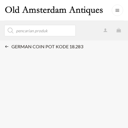
Skip
to
content
Products
search
GERMAN COIN POT KODE 18.283