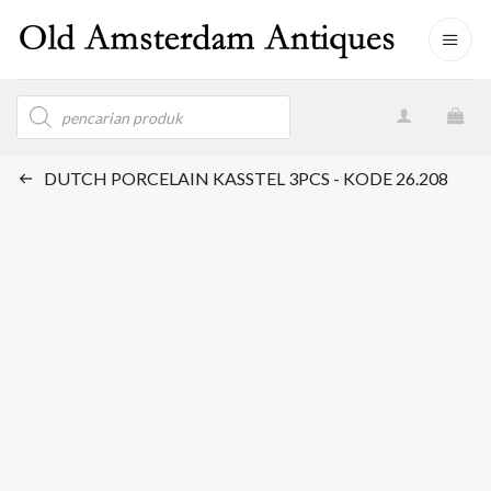
Skip
to
content
Products
search
DUTCH PORCELAIN KASSTEL 3PCS - KODE 26.208