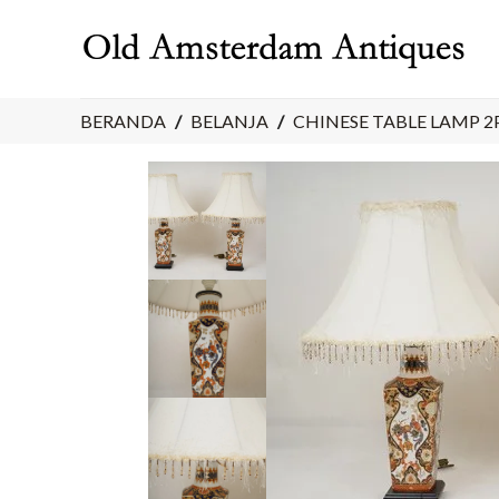
Skip
to
content
BERANDA
/
BELANJA
/
CHINESE TABLE LAMP 2P