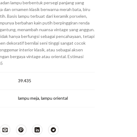
badan lampu berbentuk persegi panjang yang
ga dan ornamen klasik berwarna merah bata, biru
tih. Basis lampu terbuat dari keramik porselen,
mpunya berbahan kain putih berpinggiran renda
 gantung, menambah nuansa vintage yang anggun.
tidak hanya berfungsi sebagai pencahayaan, tetapi
en dekoratif bernilai seni tinggi sangat cocok
enggemar interior klasik, atau sebagai aksen
gan bergaya vintage atau oriental. Estimasi
65
39.435
lampu meja
,
lampu oriental