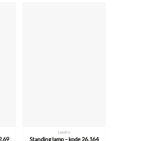
LAMPU
2.69
Standing lamp – kode 26.164