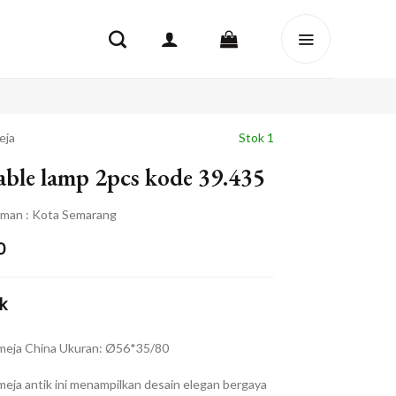
eja
Stok 1
able lamp 2pcs kode 39.435
iman : Kota Semarang
0
k
meja China Ukuran: Ø56*35/80
eja antik ini menampilkan desain elegan bergaya