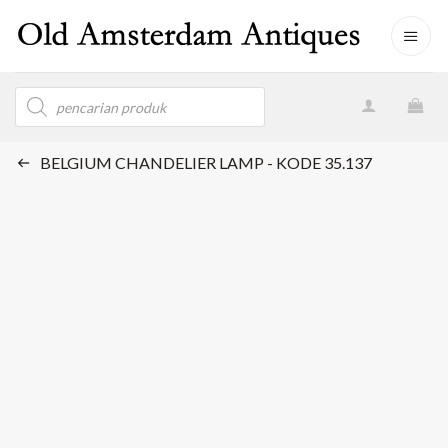
Skip
to
content
Products
search
BELGIUM CHANDELIER LAMP - KODE 35.137