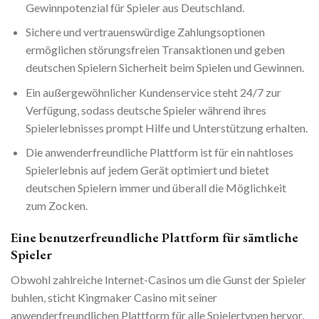
Gewinnpotenzial für Spieler aus Deutschland.
Sichere und vertrauenswürdige Zahlungsoptionen
ermöglichen störungsfreien Transaktionen und geben
deutschen Spielern Sicherheit beim Spielen und Gewinnen.
Ein außergewöhnlicher Kundenservice steht 24/7 zur
Verfügung, sodass deutsche Spieler während ihres
Spielerlebnisses prompt Hilfe und Unterstützung erhalten.
Die anwenderfreundliche Plattform ist für ein nahtloses
Spielerlebnis auf jedem Gerät optimiert und bietet
deutschen Spielern immer und überall die Möglichkeit
zum Zocken.
Eine benutzerfreundliche Plattform für sämtliche
Spieler
Obwohl zahlreiche Internet-Casinos um die Gunst der Spieler
buhlen, sticht Kingmaker Casino mit seiner
anwenderfreundlichen Plattform für alle Spielertypen hervor.