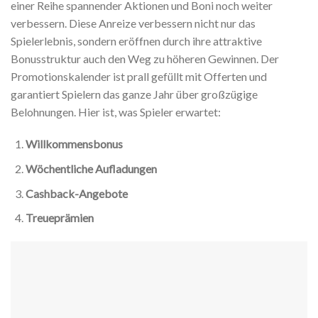
einer Reihe spannender Aktionen und Boni noch weiter
verbessern. Diese Anreize verbessern nicht nur das
Spielerlebnis, sondern eröffnen durch ihre attraktive
Bonusstruktur auch den Weg zu höheren Gewinnen. Der
Promotionskalender ist prall gefüllt mit Offerten und
garantiert Spielern das ganze Jahr über großzügige
Belohnungen. Hier ist, was Spieler erwartet:
Willkommensbonus
Wöchentliche Aufladungen
Cashback-Angebote
Treueprämien