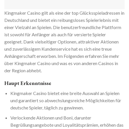
Kingmaker Casino gilt als eine der top Glücksspieladressen in
Deutschland und bietet ein reibungsloses Spielerlebnis mit
einer Vielzahl an Spielen. Die benutzerfreundliche Plattform
ist sowohl für Anfänger als auch für versierte Spieler
geeignet. Dank vielseitiger Optionen, attraktiver Aktionen
und zuverlässigem Kundenservice hat es sich eine treue
Anhängerschaft erworben. Im Folgenden erfahren Sie mehr
über Kingmaker Casino und was es von anderen Casinos in
der Region abhebt.
Haupt Erkenntnisse
Kingmaker Casino bietet eine breite Auswahl an Spielen
und garantiert so abwechslungsreiche Möglichkeiten für
deutsche Spieler, täglich zu gewinnen.
Verlockende Aktionen und Boni, darunter
Begrüßungsangebote und Loyalitätsprämien, erhöhen das