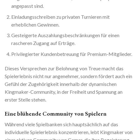
angepasst sind.
Einladungsschreiben zu privaten Turnieren mit
erheblichen Gewinnen.
Gesteigerte Auszahlungsbeschränkungen für einen
rascheren Zugang auf Erträge.
Privilegierter Kundenbetreuung für Premium-Mitglieder.
Dieses Versprechen zur Belohnung von Treue macht das
Spielerlebnis nicht nur angenehmer, sondern fördert auch ein
Gefühl der Zugehörigkeit innerhalb der dynamischen
Kingmaker-Community, in der Freiheit und Spannung an
erster Stelle stehen.
Eine blühende Community von Spielern
Während viele Spielbanken sich hauptsächlich auf das
individuelle Spielerlebnis konzentrieren, lebt Kingmaker von
einer aktiven Community von Gamer, die ihre Begeisterung