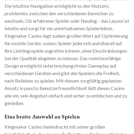
Die intuitive Navigation ermöglicht es den Nutzern,
problemlos zwischen den verschiedenen Bereichen zu
wechseln. Ob erfahrener Spieler oder Neuling – das Layout ist
intuitiv und sorgt für ein unterhaltsames Spielerlebnis.
Kingmaker Casino legt zudem großen Wert auf Optimierung
für mobile Geräte, sodass Spieler jederzeit und überall auf
ihre Lieblingsspiele zugreifen können, ohne Einschränkungen
bei der Qualität eingehen zu müssen. Das reaktionsfähige
Design ermöglicht unterbrechungsfreies Gameplay auf
verschiedenen Geräten und gibt den Spielern die Freiheit,
nach Belieben zu spielen. Mit diesem sorgfältig geplanten
Ansatz in puncto Benutzerfreundlichkeit lädt dieses Casino
alle ein, sein Angebot einfach und sicher zu entdecken und zu
genießen.
Eine breite Auswahl an Spielen
Kingmaker Casino beeindruckt mit seiner großen