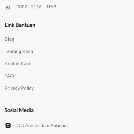
0882 - 2116 - 3159
Link Bantuan
Blog
Tentang Kami
Kontak Kami
FAQ
Privacy Policy
Sosial Media
Old Amsterdam Antiques