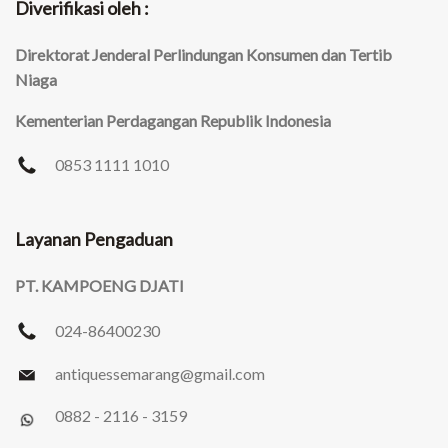
Diverifikasi oleh :
Direktorat Jenderal Perlindungan Konsumen dan Tertib
Niaga
Kementerian Perdagangan Republik Indonesia
0853 1111 1010
Layanan Pengaduan
PT. KAMPOENG DJATI
024-86400230
antiquessemarang
@gmail.com
0882 - 2116 - 3159