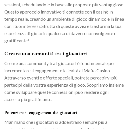
sessioni, schedulandole in base alle proposte più vantaggiose.
Questo approccio innovativo ti connette con il casinò in
tempo reale, creando un ambiente di gioco dinamico e in linea
con i tuoi interessi. Sfrutta di queste avvisi e trasforma la tua
esperienza di gioco in qualcosa di davvero coinvolgente e
gratificante!
Creare una comunità tra i giocatori
Creare una community tra i giocatori è fondamentale per
incrementare il engagement e la lealtà al Mafia Casino.
Attraverso eventi e offerte speciali, potrete percepirvi più
partecipi della vostra esperienza di gioco. Scopriamo insieme
come sviluppare queste connessioni può rendere ogni
accesso più gratificante.
Potenziare il engagement dei giocatori
Man mano che i giocatori si addentrano sempre più a