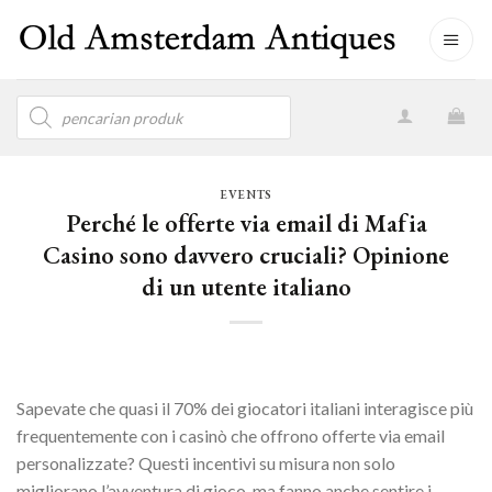
Skip
to
content
Products
search
EVENTS
Perché le offerte via email di Mafia
Casino sono davvero cruciali? Opinione
di un utente italiano
Sapevate che quasi il 70% dei giocatori italiani interagisce più
frequentemente con i casinò che offrono offerte via email
personalizzate? Questi incentivi su misura non solo
migliorano l’avventura di gioco, ma fanno anche sentire i