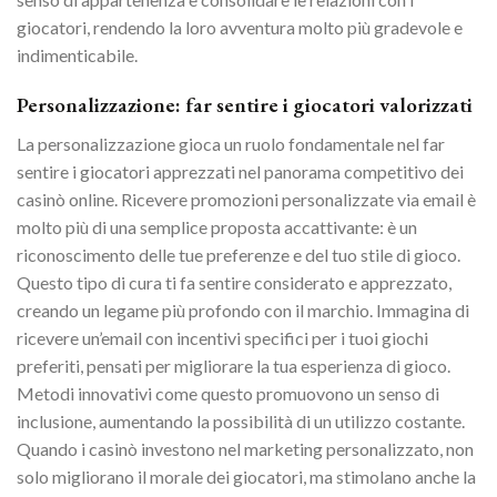
giocatori, rendendo la loro avventura molto più gradevole e
indimenticabile.
Personalizzazione: far sentire i giocatori valorizzati
La personalizzazione gioca un ruolo fondamentale nel far
sentire i giocatori apprezzati nel panorama competitivo dei
casinò online. Ricevere promozioni personalizzate via email è
molto più di una semplice proposta accattivante: è un
riconoscimento delle tue preferenze e del tuo stile di gioco.
Questo tipo di cura ti fa sentire considerato e apprezzato,
creando un legame più profondo con il marchio. Immagina di
ricevere un’email con incentivi specifici per i tuoi giochi
preferiti, pensati per migliorare la tua esperienza di gioco.
Metodi innovativi come questo promuovono un senso di
inclusione, aumentando la possibilità di un utilizzo costante.
Quando i casinò investono nel marketing personalizzato, non
solo migliorano il morale dei giocatori, ma stimolano anche la