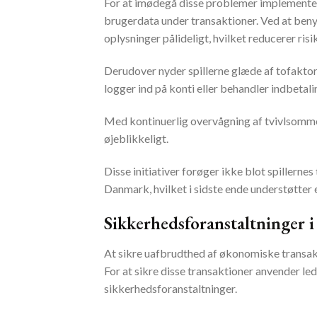
For at imødegå disse problemer implementer
brugerdata under transaktioner. Ved at ben
oplysninger pålideligt, hvilket reducerer ris
Derudover nyder spillerne glæde af tofaktorg
logger ind på konti eller behandler indbetali
Med kontinuerlig overvågning af tvivlsomme 
øjeblikkeligt.
Disse initiativer forøger ikke blot spillernes
Danmark, hvilket i sidste ende understøtter 
Sikkerhedsforanstaltninger i
At sikre uafbrudthed af økonomiske transaktio
For at sikre disse transaktioner anvender l
sikkerhedsforanstaltninger.