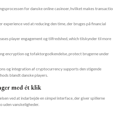
ngsprocessen for danske online casinoer, hvilket makes transactio
experience ved at reducing den time, der bruges på financial
reases player engagement og tilfredshed, which tilskynder til more
ing encryption og tofaktorgodkendelse, protect brugerne under
ns og integration af cryptocurrency supports den stigende
thods blandt danske players.
ger med ét klik
sen ved at indarbejde en simpel interface, der giver spillerne
to uden vanskeligheder.