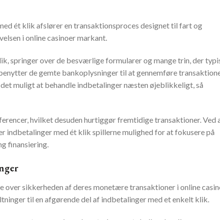
d ét klik afslører en transaktionsproces designet til fart og
elsen i online casinoer markant.
lik, springer over de besværlige formularer og mange trin, der typi
 benytter de gemte bankoplysninger til at gennemføre transaktion
det muligt at behandle indbetalinger næsten øjeblikkeligt, så
rencer, hvilket desuden hurtiggør fremtidige transaktioner. Ved 
r indbetalinger med ét klik spillerne mulighed for at fokusere på
g finansiering.
inger
e over sikkerheden af deres monetære transaktioner i online casin
ninger til en afgørende del af indbetalinger med et enkelt klik.