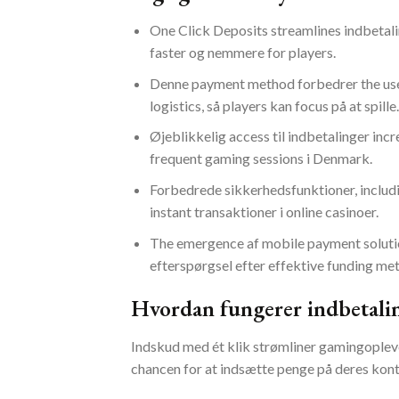
One Click Deposits streamlines indbetali
faster og nemmere for players.
Denne payment method forbedrer the user 
logistics, så players kan focus på at spille.
Øjeblikkelig access til indbetalinger inc
frequent gaming sessions i Denmark.
Forbedrede sikkerhedsfunktioner, includ
instant transaktioner i online casinoer.
The emergence af mobile payment solutio
efterspørgsel efter effektive funding me
Hvordan fungerer indbetalin
Indskud med ét klik strømliner gamingoplevel
chancen for at indsætte penge på deres kon