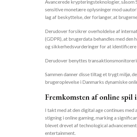
Avancerede krypteringsteknologier, såsom S
sensitive monetære oplysninger mod uautor
lag af beskyttelse, der forlanger, at bruger
Derudover forsikrer overholdelse af interna
(GDPR), at brugerdata behandles med den h
og sikkerhedsvurderinger for at identificere
Derudover benyttes transaktionsmonitorering
Sammen danner disse tiltag et trygt miljø, d
brugeroplevelse i Danmarks dynamiske onli
Fremkomsten af online spil
I takt med at den digital age continues med
stigning i online gaming, marking a significa
blevet drevet af technological advancements
entertainment.