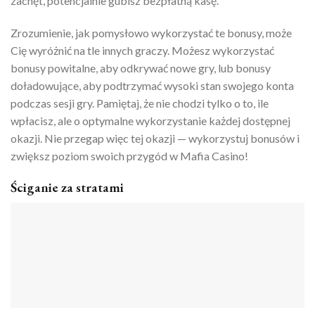
zachęt, potencjalnie gubisz bezpłatną kasę.
Zrozumienie, jak pomysłowo wykorzystać te bonusy, może
Cię wyróżnić na tle innych graczy. Możesz wykorzystać
bonusy powitalne, aby odkrywać nowe gry, lub bonusy
doładowujące, aby podtrzymać wysoki stan swojego konta
podczas sesji gry. Pamiętaj, że nie chodzi tylko o to, ile
wpłacisz, ale o optymalne wykorzystanie każdej dostępnej
okazji. Nie przegap więc tej okazji — wykorzystuj bonusów i
zwiększ poziom swoich przygód w Mafia Casino!
Ściganie za stratami