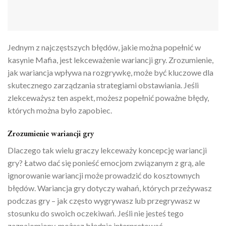
Jednym z najczęstszych błędów, jakie można popełnić w
kasynie Mafia, jest lekceważenie wariancji gry. Zrozumienie,
jak wariancja wpływa na rozgrywkę, może być kluczowe dla
skutecznego zarządzania strategiami obstawiania. Jeśli
zlekceważysz ten aspekt, możesz popełnić poważne błędy,
których można było zapobiec.
Zrozumienie wariancji gry
Dlaczego tak wielu graczy lekceważy koncepcję wariancji
gry? Łatwo dać się ponieść emocjom związanym z grą, ale
ignorowanie wariancji może prowadzić do kosztownych
błędów. Wariancja gry dotyczy wahań, których przeżywasz
podczas gry – jak często wygrywasz lub przegrywasz w
stosunku do swoich oczekiwań. Jeśli nie jesteś tego
zaznajomiony, możesz błędnie interpretować