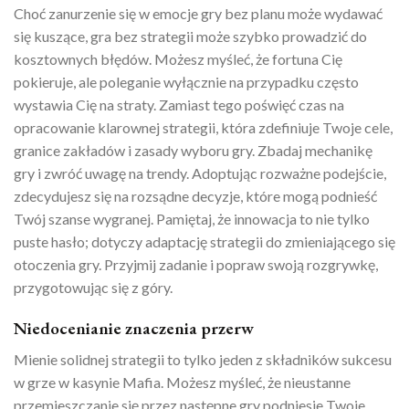
Choć zanurzenie się w emocje gry bez planu może wydawać
się kuszące, gra bez strategii może szybko prowadzić do
kosztownych błędów. Możesz myśleć, że fortuna Cię
pokieruje, ale poleganie wyłącznie na przypadku często
wystawia Cię na straty. Zamiast tego poświęć czas na
opracowanie klarownej strategii, która zdefiniuje Twoje cele,
granice zakładów i zasady wyboru gry. Zbadaj mechanikę
gry i zwróć uwagę na trendy. Adoptując rozważne podejście,
zdecydujesz się na rozsądne decyzje, które mogą podnieść
Twój szanse wygranej. Pamiętaj, że innowacja to nie tylko
puste hasło; dotyczy adaptację strategii do zmieniającego się
otoczenia gry. Przyjmij zadanie i popraw swoją rozgrywkę,
przygotowując się z góry.
Niedocenianie znaczenia przerw
Mienie solidnej strategii to tylko jeden z składników sukcesu
w grze w kasynie Mafia. Możesz myśleć, że nieustanne
przemieszczanie się przez następne gry podniesie Twoje