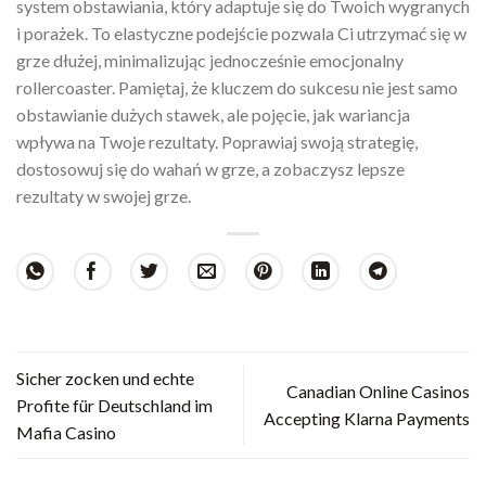
system obstawiania, który adaptuje się do Twoich wygranych
i porażek. To elastyczne podejście pozwala Ci utrzymać się w
grze dłużej, minimalizując jednocześnie emocjonalny
rollercoaster. Pamiętaj, że kluczem do sukcesu nie jest samo
obstawianie dużych stawek, ale pojęcie, jak wariancja
wpływa na Twoje rezultaty. Poprawiaj swoją strategię,
dostosowuj się do wahań w grze, a zobaczysz lepsze
rezultaty w swojej grze.
Sicher zocken und echte
Canadian Online Casinos
Profite für Deutschland im
Accepting Klarna Payments
Mafia Casino