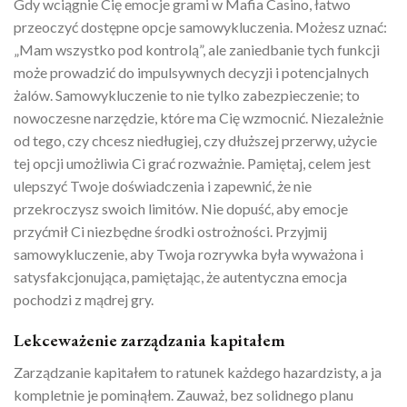
Gdy wciągnie Cię emocje grami w Mafia Casino, łatwo
przeoczyć dostępne opcje samowykluczenia. Możesz uznać:
„Mam wszystko pod kontrolą”, ale zaniedbanie tych funkcji
może prowadzić do impulsywnych decyzji i potencjalnych
żalów. Samowykluczenie to nie tylko zabezpieczenie; to
nowoczesne narzędzie, które ma Cię wzmocnić. Niezależnie
od tego, czy chcesz niedługiej, czy dłuższej przerwy, użycie
tej opcji umożliwia Ci grać rozważnie. Pamiętaj, celem jest
ulepszyć Twoje doświadczenia i zapewnić, że nie
przekroczysz swoich limitów. Nie dopuść, aby emocje
przyćmił Ci niezbędne środki ostrożności. Przyjmij
samowykluczenie, aby Twoja rozrywka była wyważona i
satysfakcjonująca, pamiętając, że autentyczna emocja
pochodzi z mądrej gry.
Lekceważenie zarządzania kapitałem
Zarządzanie kapitałem to ratunek każdego hazardzisty, a ja
kompletnie je pominąłem. Zauważ, bez solidnego planu