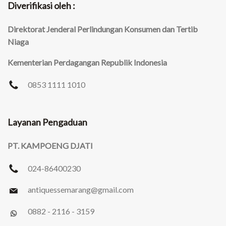
Diverifikasi oleh :
Direktorat Jenderal Perlindungan Konsumen dan Tertib
Niaga
Kementerian Perdagangan Republik Indonesia
0853 1111 1010
Layanan Pengaduan
PT. KAMPOENG DJATI
024-86400230
antiquessemarang
@gmail.com
0882 - 2116 - 3159