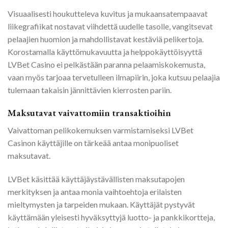
Visuaalisesti houkutteleva kuvitus ja mukaansatempaavat
liikegrafiikat nostavat viihdettä uudelle tasolle, vangitsevat
pelaajien huomion ja mahdollistavat kestäviä pelikertoja.
Korostamalla käyttömukavuutta ja helppokäyttöisyyttä
LVBet Casino ei pelkästään paranna pelaamiskokemusta,
vaan myös tarjoaa tervetulleen ilmapiirin, joka kutsuu pelaajia
tulemaan takaisin jännittävien kierrosten pariin.
Maksutavat vaivattomiin transaktioihin
Vaivattoman pelikokemuksen varmistamiseksi LVBet
Casinon käyttäjille on tärkeää antaa monipuoliset
maksutavat.
LVBet käsittää käyttäjäystävällisten maksutapojen
merkityksen ja antaa monia vaihtoehtoja erilaisten
mieltymysten ja tarpeiden mukaan. Käyttäjät pystyvät
käyttämään yleisesti hyväksyttyjä luotto- ja pankkikortteja,