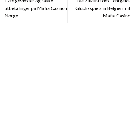
Ekte gevinster og raske
Die Zukunft des Echtgeld-
utbetalinger på Mafia Casino i
Glücksspiels in Belgien mit
Norge
Mafia Casino