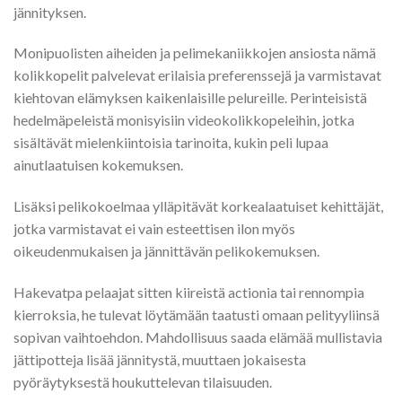
jännityksen.
Monipuolisten aiheiden ja pelimekaniikkojen ansiosta nämä
kolikkopelit palvelevat erilaisia preferenssejä ja varmistavat
kiehtovan elämyksen kaikenlaisille pelureille. Perinteisistä
hedelmäpeleistä monisyisiin videokolikkopeleihin, jotka
sisältävät mielenkiintoisia tarinoita, kukin peli lupaa
ainutlaatuisen kokemuksen.
Lisäksi pelikokoelmaa ylläpitävät korkealaatuiset kehittäjät,
jotka varmistavat ei vain esteettisen ilon myös
oikeudenmukaisen ja jännittävän pelikokemuksen.
Hakevatpa pelaajat sitten kiireistä actionia tai rennompia
kierroksia, he tulevat löytämään taatusti omaan pelityyliinsä
sopivan vaihtoehdon. Mahdollisuus saada elämää mullistavia
jättipotteja lisää jännitystä, muuttaen jokaisesta
pyöräytyksestä houkuttelevan tilaisuuden.