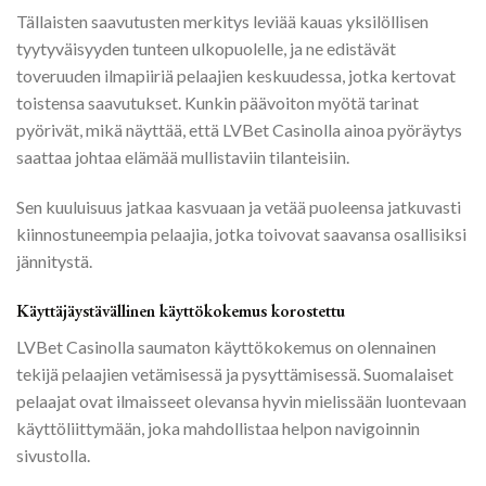
Tällaisten saavutusten merkitys leviää kauas yksilöllisen
tyytyväisyyden tunteen ulkopuolelle, ja ne edistävät
toveruuden ilmapiiriä pelaajien keskuudessa, jotka kertovat
toistensa saavutukset. Kunkin päävoiton myötä tarinat
pyörivät, mikä näyttää, että LVBet Casinolla ainoa pyöräytys
saattaa johtaa elämää mullistaviin tilanteisiin.
Sen kuuluisuus jatkaa kasvuaan ja vetää puoleensa jatkuvasti
kiinnostuneempia pelaajia, jotka toivovat saavansa osallisiksi
jännitystä.
Käyttäjäystävällinen käyttökokemus korostettu
LVBet Casinolla saumaton käyttökokemus on olennainen
tekijä pelaajien vetämisessä ja pysyttämisessä. Suomalaiset
pelaajat ovat ilmaisseet olevansa hyvin mielissään luontevaan
käyttöliittymään, joka mahdollistaa helpon navigoinnin
sivustolla.