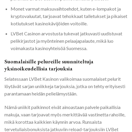
Monet varmat maksuvaihtoehdot, kuten e-lompakot ja
kryptovaluutat, tarjoavat tehokkaat talletukset ja pikaiset
kotiutukset kasinokävijöiden voitoille.
LVBet Casinon arvostusta tukevat jatkuvasti uudistuvat
pelikirjastot ja myönteinen pelaajapalaute, mikä luo
voimakasta kasinoyhteisöä Suomessa.
Suomalaisille pelureille suunniteltuja
yksinoikeudellisia tarjouksia
Selatessaan LVBet Kasinon valikoimaa suomalaiset pelurit
löytävät sarjan uniikkeja tarjouksia, jotka on tehty erityisesti
parantamaan heidän pelielämystään.
Nämä uniikit palkinnot eivät ainoastaan palvele paikallisia
makuja, vaan tarjoavat myös merkittävää vastinetta rahoille,
mikä korottaa kaikkien käynnin arvoa. Runsaista
tervetuliaisbonuksista jatkuviin reload-tarjouksiin LVBet