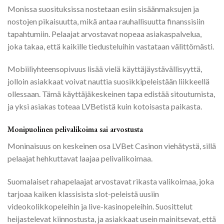
Monissa suosituksissa nostetaan esiin sisäänmaksujen ja
nostojen pikaisuutta, mikä antaa rauhallisuutta finanssisiin
tapahtumiin. Pelaajat arvostavat nopeaa asiakaspalvelua,
joka takaa, että kaikille tiedusteluihin vastataan välittömästi.
Mobiiliyhteensopivuus lisää vielä käyttäjäystävällisyyttä,
jolloin asiakkaat voivat nauttia suosikkipeleistään liikkeellä
ollessaan. Tämä käyttäjäkeskeinen tapa edistää sitoutumista,
ja yksi asiakas toteaa LVBetistä kuin kotoisasta paikasta.
Monipuolinen pelivalikoima sai arvostusta
Moninaisuus on keskeinen osa LVBet Casinon viehätystä, sillä
pelaajat hehkuttavat laajaa pelivalikoimaa.
Suomalaiset rahapelaajat arvostavat rikasta valikoimaa, joka
tarjoaa kaiken klassisista slot-peleistä uusiin
videokolikkopeleihin ja live-kasinopeleihin. Suosittelut
heijastelevat kiinnostusta, ja asiakkaat usein mainitsevat, että