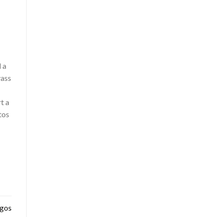
 a
vass
t a
tos
igos