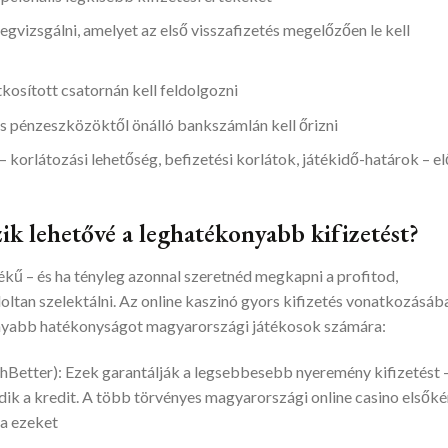
egvizsgálni, amelyet az első visszafizetés megelőzően le kell
kosított csatornán kell feldolgozni
es pénzeszközöktől önálló bankszámlán kell őrizni
korlátozási lehetőség, befizetési korlátok, játékidő-határok – el
zik lehetővé a leghatékonyabb kifizetést?
ű – és ha tényleg azonnal szeretnéd megkapni a profitod,
ltan szelektálni. Az online kaszinó gyors kifizetés vonatkozásáb
onyabb hatékonyságot magyarországi játékosok számára:
uchBetter): Ezek garantálják a legsebbesebb nyeremény kifizetést 
dik a kredit. A több törvényes magyarországi online casino elsőké
ja ezeket