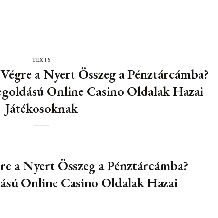
TEXTS
 Végre a Nyert Összeg a Pénztárcámba?
egoldású Online Casino Oldalak Hazai
Játékosoknak
gre a Nyert Összeg a Pénztárcámba?
dású Online Casino Oldalak Hazai