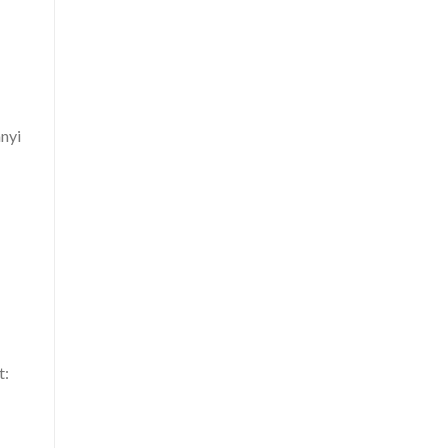
nyi
t: