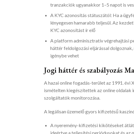
tranzakciók ugyanakkor 1–5 napot is ve
A KYC azonosítás státuszától: Ha a ügyfél 
lényegesen hamarabb teljesül. Az kezdeti
KYC azonosítást ír elő
A platform adminisztratív végrehajtási 
háttér feldolgozási eljárással dolgoznak,
igénybe vehet
Jogi háttér és szabályozás 
A hazai online fogadás-terület az 1991. évi
ismételten kiegészítettek az online oldalak i
szolgáltatók monitorozása.
A legálisan üzemelő gyors kifizetésű kaszi
A nyeremény-kifizetési kikötéseket átláth
ideértve a teljesítési periódusokat és az 