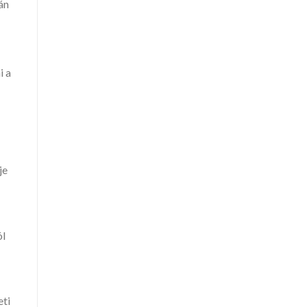
án
i a
je
ól
eti