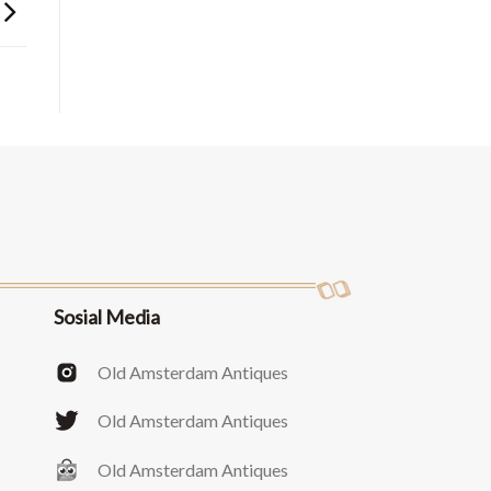
Sosial Media
Old Amsterdam Antiques
Old Amsterdam Antiques
Old Amsterdam Antiques