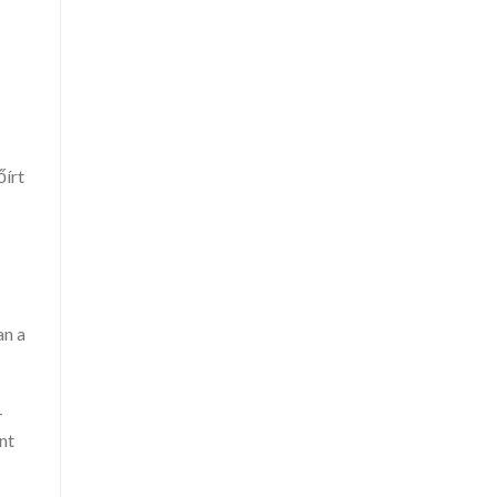
őírt
an a
–
nt