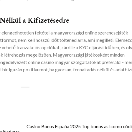
Nélkül a Kifizetésedre
 elengedhetetlen feltétel a magyarországi online szerencsejáték
formot, nem kell hosszú időt töltened arra, ami megilleti. Elemezd
e vehető tranzakciós opciókat, zárd le a KYC eljárást időben, és ol
 fiók létrehozás megelőzően. Magyarországi játékosként minden
l engedélyezett online casino magyar szolgáltatókat preferáld – mer
bír igazán pozitívumot, ha gyorsan, fennakadás nélkül és adatbiz
Casino Bonus España 2025 Top bonos así­ como cód
e Features