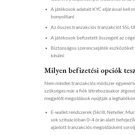
A játékosok adatait KYC eljárással kell m
bonyolítani
Az összes tranzakciós tranzakciót SSL-tit
A játékosok befizetett összegeit az cég
Biztonságos szerencsejáték eszközöket – 
kínálni
Milyen befizetési opciók tes
Nem minden tranzakciós módszer egyenérték
szükséges már a fiók létrehozásakor átgondo
megjelölt megoldások nyújtják a leghaték
E-wallet rendszerek (Skrill, Neteller, M
sok szituációban 0–4 órán alatt befejező
ajánlott tranzakciós megoldásként sorol