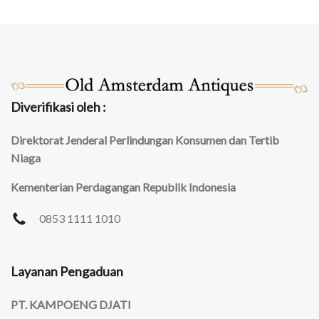
Diverifikasi oleh :
Direktorat Jenderal Perlindungan Konsumen dan Tertib
Niaga
Kementerian Perdagangan Republik Indonesia
0853 1111 1010
Layanan Pengaduan
PT. KAMPOENG DJATI