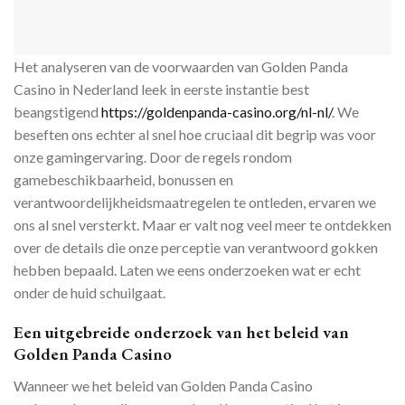
Het analyseren van de voorwaarden van Golden Panda
Casino in Nederland leek in eerste instantie best
beangstigend
https://goldenpanda-casino.org/nl-nl/
. We
beseften ons echter al snel hoe cruciaal dit begrip was voor
onze gamingervaring. Door de regels rondom
gamebeschikbaarheid, bonussen en
verantwoordelijkheidsmaatregelen te ontleden, ervaren we
ons al snel versterkt. Maar er valt nog veel meer te ontdekken
over de details die onze perceptie van verantwoord gokken
hebben bepaald. Laten we eens onderzoeken wat er echt
onder de huid schuilgaat.
Een uitgebreide onderzoek van het beleid van
Golden Panda Casino
Wanneer we het beleid van Golden Panda Casino