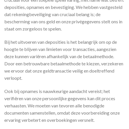
deposities, opnames en bevestiging. We hebben vastgesteld
dat rekeningbeveiliging van cruciaal belang is; de
bescherming van ons geld en onze privégegevens stelt ons in
staat om zorgeloos te spelen.
Bij het uitvoeren van deposities is het belangrijk om op de
hoogte te blijven van limieten voor transacties, aangezien
deze kunnen variëren afhankelijk van de betaalmethode.
Door een betrouwbare betaalmethode te kiezen, verzekeren
we ervoor dat onze geldtransactie veilig en doeltreffend
verloopt.
Ook bij opnames is nauwkeurige aandacht vereist; het
verifiëren van onze persoonlijke gegevens kan dit proces
verhaasten. We moeten van tevoren alle benodigde
documenten samenstellen, omdat deze voorbereiding onze
ervaring verbetert en overboekingen versnelt.