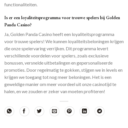
functionaliteiten.
Is er een loyaliteitsprogramma voor trouwe spelers bij Golden
Panda Casino?
Ja, Golden Panda Casino heeft een loyaliteitsprogramma
voor trouwe spelers! We kunnen loyaliteitsbeloningen krijgen
die onze spelervaring verrijken. Dit programma levert
verschillende voordelen voor spelers, zoals exclusieve
bonussen, versnelde uitbetalingen en gepersonaliseerde
promoties. Door regelmatig te gokken, stijgen we in levels en
krijgen we toegang tot nog meer beloningen. Het is een
geweldige manier om meer voordeel uit onze casinotijd te
halen, en we zouden er zeker van moeten profiteren!