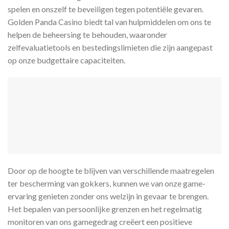
spelen en onszelf te beveiligen tegen potentiële gevaren.
Golden Panda Casino biedt tal van hulpmiddelen om ons te
helpen de beheersing te behouden, waaronder
zelfevaluatietools en bestedingslimieten die zijn aangepast
op onze budgettaire capaciteiten.
Door op de hoogte te blijven van verschillende maatregelen
ter bescherming van gokkers, kunnen we van onze game-
ervaring genieten zonder ons welzijn in gevaar te brengen.
Het bepalen van persoonlijke grenzen en het regelmatig
monitoren van ons gamegedrag creëert een positieve