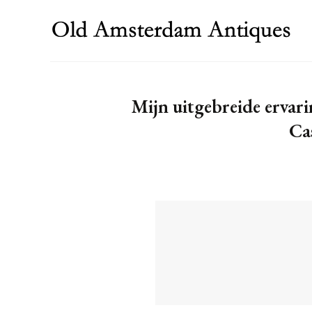
Skip
to
content
Mijn uitgebreide ervari
Ca