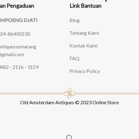
an Pengaduan
Link Bantuan
AMPOENG DJATI
Blog
Tentang Kami
024-86400230
Kontak Kami
ntiquessemarang
gmail.com
FAQ
882 - 2116 - 3159
Privacy Policy
Old Amsterdam Antiques © 2023 Online Store