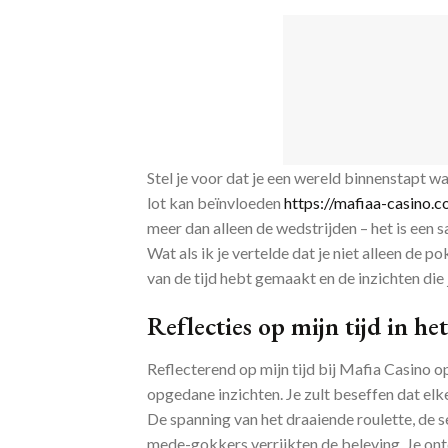
Stel je voor dat je een wereld binnenstapt w
lot kan beïnvloeden
https://mafiaa-casino.c
meer dan alleen de wedstrijden – het is een s
Wat als ik je vertelde dat je niet alleen de 
van de tijd hebt gemaakt en de inzichten di
Reflecties op mijn tijd in h
Reflecterend op mijn tijd bij Mafia Casino 
opgedane inzichten. Je zult beseffen dat elk
De spanning van het draaiende roulette, de s
mede-gokkers verrijkten de beleving. Je ont