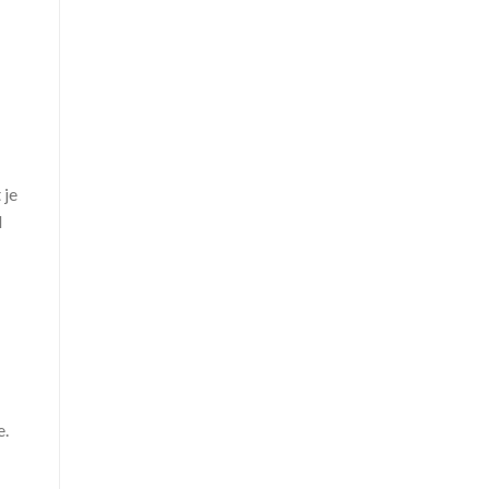
 je
l
e.