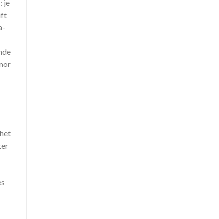
 je
ift
a-
ende
umor
 het
ker
es
.