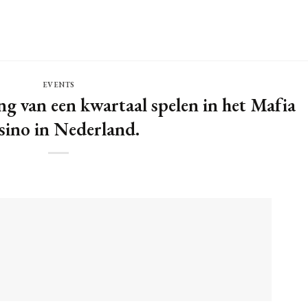
EVENTS
ng van een kwartaal spelen in het Mafia
sino in Nederland.