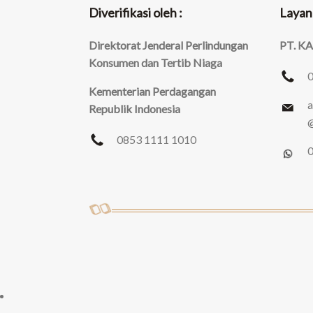
Diverifikasi oleh :
Layan
Direktorat Jenderal Perlindungan
PT. K
Konsumen dan Tertib Niaga
Kementerian Perdagangan
a
Republik Indonesia
@
0853 1111 1010
0