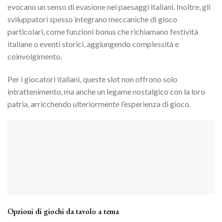
evocano un senso di evasione nei paesaggi italiani. Inoltre, gli
sviluppatori spesso integrano meccaniche di gioco
particolari, come funzioni bonus che richiamano festività
italiane o eventi storici, aggiungendo complessità e
coinvolgimento.
Per i giocatori italiani, queste slot non offrono solo
intrattenimento, ma anche un legame nostalgico con la loro
patria, arricchendo ulteriormente l’esperienza di gioco.
Opzioni di giochi da tavolo a tema