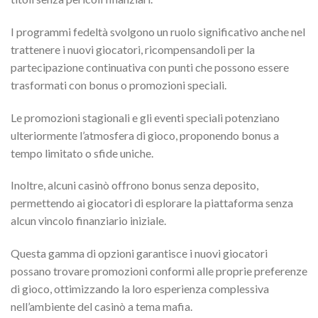
I programmi fedeltà svolgono un ruolo significativo anche nel
trattenere i nuovi giocatori, ricompensandoli per la
partecipazione continuativa con punti che possono essere
trasformati con bonus o promozioni speciali.
Le promozioni stagionali e gli eventi speciali potenziano
ulteriormente l’atmosfera di gioco, proponendo bonus a
tempo limitato o sfide uniche.
Inoltre, alcuni casinò offrono bonus senza deposito,
permettendo ai giocatori di esplorare la piattaforma senza
alcun vincolo finanziario iniziale.
Questa gamma di opzioni garantisce i nuovi giocatori
possano trovare promozioni conformi alle proprie preferenze
di gioco, ottimizzando la loro esperienza complessiva
nell’ambiente del casinò a tema mafia.