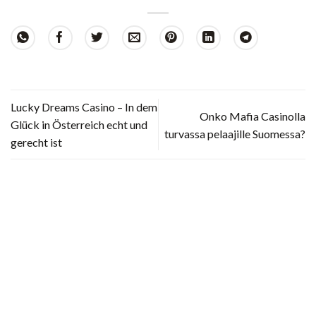
Lucky Dreams Casino – In dem
Onko Mafia Casinolla
Glück in Österreich echt und
turvassa pelaajille Suomessa?
gerecht ist