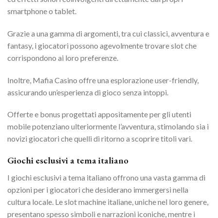
smartphone o tablet.
Grazie a una gamma di argomenti, tra cui classici, avventura e
fantasy, i giocatori possono agevolmente trovare slot che
corrispondono ai loro preferenze.
Inoltre, Mafia Casino offre una esplorazione user-friendly,
assicurando un’esperienza di gioco senza intoppi.
Offerte e bonus progettati appositamente per gli utenti
mobile potenziano ulteriormente l’avventura, stimolando sia i
novizi giocatori che quelli di ritorno a scoprire titoli vari.
Giochi esclusivi a tema italiano
I giochi esclusivi a tema italiano offrono una vasta gamma di
opzioni per i giocatori che desiderano immergersi nella
cultura locale. Le slot machine italiane, uniche nel loro genere,
presentano spesso simboli e narrazioni iconiche, mentre i