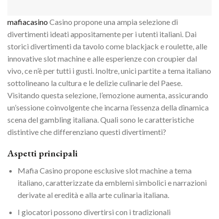
mafiacasino
Casino propone una ampia selezione di
divertimenti ideati appositamente per i utenti italiani. Dai
storici divertimenti da tavolo come blackjack e roulette, alle
innovative slot machine e alle esperienze con croupier dal
vivo, ce n’è per tutti i gusti. Inoltre, unici partite a tema italiano
sottolineano la cultura e le delizie culinarie del Paese.
Visitando questa selezione, l’emozione aumenta, assicurando
un’sessione coinvolgente che incarna l’essenza della dinamica
scena del gambling italiana. Quali sono le caratteristiche
distintive che differenziano questi divertimenti?
Aspetti principali
Mafia Casino propone esclusive slot machine a tema
italiano, caratterizzate da emblemi simbolici e narrazioni
derivate al eredità e alla arte culinaria italiana.
I giocatori possono divertirsi con i tradizionali