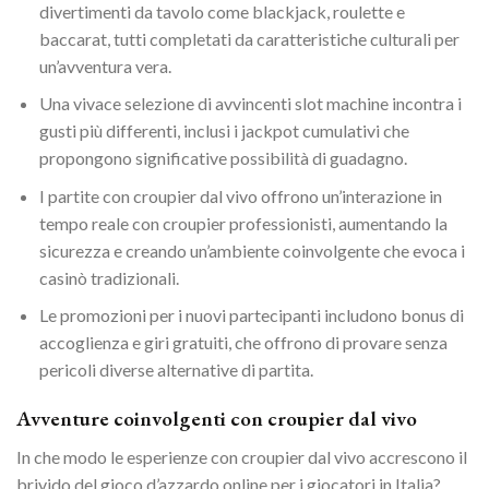
divertimenti da tavolo come blackjack, roulette e
baccarat, tutti completati da caratteristiche culturali per
un’avventura vera.
Una vivace selezione di avvincenti slot machine incontra i
gusti più differenti, inclusi i jackpot cumulativi che
propongono significative possibilità di guadagno.
I partite con croupier dal vivo offrono un’interazione in
tempo reale con croupier professionisti, aumentando la
sicurezza e creando un’ambiente coinvolgente che evoca i
casinò tradizionali.
Le promozioni per i nuovi partecipanti includono bonus di
accoglienza e giri gratuiti, che offrono di provare senza
pericoli diverse alternative di partita.
Avventure coinvolgenti con croupier dal vivo
In che modo le esperienze con croupier dal vivo accrescono il
brivido del gioco d’azzardo online per i giocatori in Italia?