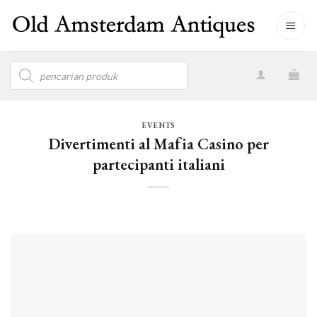
Skip
to
content
Products
search
EVENTS
Divertimenti al Mafia Casino per
partecipanti italiani