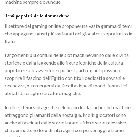
machine sempre e ovunque.
Temi popolari delle slot machine
Il settore del gaming online propone una vasta gamma di temi
che appagano i gusti più variegati dei giocatori, soprattutto in
Italia.
I argomenti più comuni delle slot machine vanno dalle civiltà
storiche e dalla leggende alle figure iconiche della cultura
popolare e alle avventure epiche. I partecipanti possono
scoprire il fascino dell’Egitto con titoli dedicati a sovrani e
ricchezze, o immergersi dall’eccitazione di mondi fantastici
abitati da draghi e creature magiche.
Inoltre, i temi vintage che celebrano le classiche slot machine
attraggono gli amanti della nostalgia. Molti giocatori sono
anche affascinati dalle storie legate a film e serie televisive,
che permettono loro di interagire con personaggi e trame