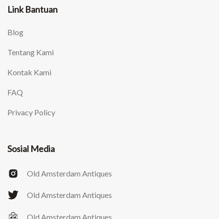
Link Bantuan
Blog
Tentang Kami
Kontak Kami
FAQ
Privacy Policy
Sosial Media
Old Amsterdam Antiques
Old Amsterdam Antiques
Old Amsterdam Antiques