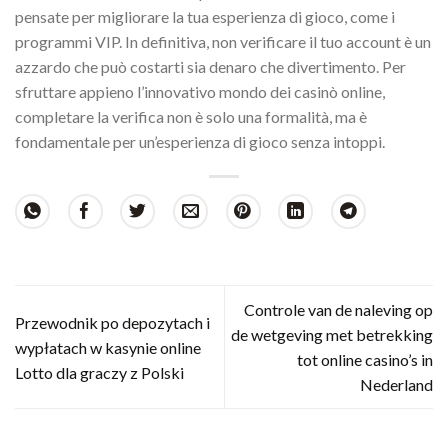
pensate per migliorare la tua esperienza di gioco, come i
programmi VIP. In definitiva, non verificare il tuo account è un
azzardo che può costarti sia denaro che divertimento. Per
sfruttare appieno l’innovativo mondo dei casinò online,
completare la verifica non è solo una formalità, ma è
fondamentale per un’esperienza di gioco senza intoppi.
Controle van de naleving op
Przewodnik po depozytach i
de wetgeving met betrekking
wypłatach w kasynie online
tot online casino’s in
Lotto dla graczy z Polski
Nederland