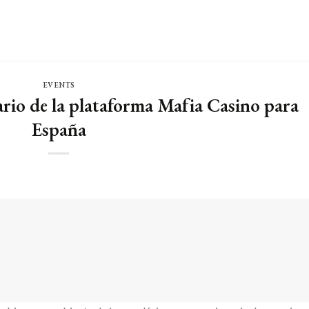
EVENTS
uario de la plataforma Mafia Casino para
España