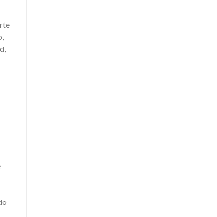
rte
o,
d,
e
ndo