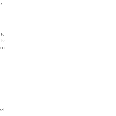
ia
 tu
 las
 si
dad