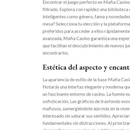
Encontrar el juego perfecto en Mafia Casino 
filtrado. Explora con rapidez una bibliotec
inteligentes como género, fama y novedades
mesa? Selecciona tu elección y la plataform
preferidos para acceder a ellos rápidamente
avanzada, Mafia Casino garantiza una experi
que facilitan el descubrimiento de nuevos j
encontrarlos.
Estética del aspecto y encant
La apariencia de estilo de la base Mafia Cas
Notarás una interfaz elegante y moderna que
un fascinante entorno de casino. La fuente 
sofisticación. Las gráficos de trasfondo evoc
mafiosos, sumergiéndote aún más en la viven
interesado sin saturar sus sentidos. Apreciar
fundamentales sin distracciones. Al priorizar