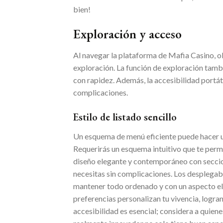
bien!
Exploración y acceso
Al navegar la plataforma de Mafia Casino, obs
exploración. La función de exploración tamb
con rapidez. Además, la accesibilidad portát
complicaciones.
Estilo de listado sencillo
Un esquema de menú eficiente puede hacer una
Requerirás un esquema intuitivo que te permi
diseño elegante y contemporáneo con seccion
necesitas sin complicaciones. Los desplegabl
mantener todo ordenado y con un aspecto e
preferencias personalizan tu vivencia, logra
accesibilidad es esencial; considera a quie