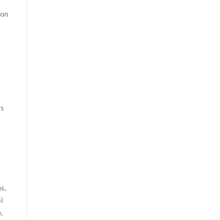
Con
os
s,
i
,