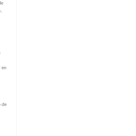
de
,
s
r en
o de