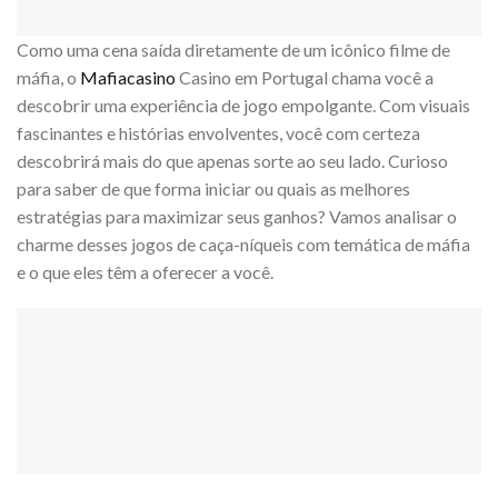
Como uma cena saída diretamente de um icônico filme de
máfia, o
Mafiacasino
Casino em Portugal chama você a
descobrir uma experiência de jogo empolgante. Com visuais
fascinantes e histórias envolventes, você com certeza
descobrirá mais do que apenas sorte ao seu lado. Curioso
para saber de que forma iniciar ou quais as melhores
estratégias para maximizar seus ganhos? Vamos analisar o
charme desses jogos de caça-níqueis com temática de máfia
e o que eles têm a oferecer a você.