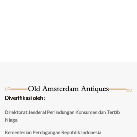
Diverifikasi oleh :
Direktorat Jenderal Perlindungan Konsumen dan Tertib
Niaga
Kementerian Perdagangan Republik Indonesia