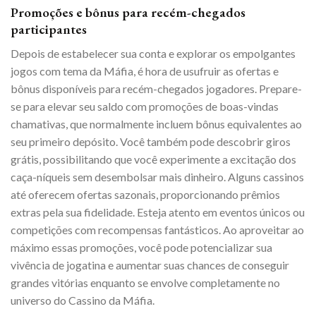
Promoções e bônus para recém-chegados
participantes
Depois de estabelecer sua conta e explorar os empolgantes
jogos com tema da Máfia, é hora de usufruir as ofertas e
bônus disponíveis para recém-chegados jogadores. Prepare-
se para elevar seu saldo com promoções de boas-vindas
chamativas, que normalmente incluem bônus equivalentes ao
seu primeiro depósito. Você também pode descobrir giros
grátis, possibilitando que você experimente a excitação dos
caça-níqueis sem desembolsar mais dinheiro. Alguns cassinos
até oferecem ofertas sazonais, proporcionando prêmios
extras pela sua fidelidade. Esteja atento em eventos únicos ou
competições com recompensas fantásticos. Ao aproveitar ao
máximo essas promoções, você pode potencializar sua
vivência de jogatina e aumentar suas chances de conseguir
grandes vitórias enquanto se envolve completamente no
universo do Cassino da Máfia.