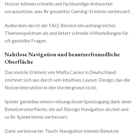
Nutzer können schnelle und fachkundige Antworten
voraussetzen, was ihr gesamtes Gaming-Erlebnis verbessert.
Außerdem deckt der FAQ-Bereich ein umfangreiches
Themenspektrum ab und liefert schnelle Hilfestellungen für
oft gestellte Fragen.
Nahtlose Navigation und benutzerfreundliche
Oberfläche
Das mobile Erlebnis von Mafia Casino in Deutschland
zeichnet sich aus durch sein intuitives Layout-Design, das die
Nutzerinteraktion in den Vordergrund rückt.
Spieler genießen einem reibungslosen Spielzugang dank einer
Benutzeroberfläche, die auf flüssige Navigation abzielt und
so ihr Spielerlebnis verbessert.
Dank verbesserter Touch-Navigation können Benutzer