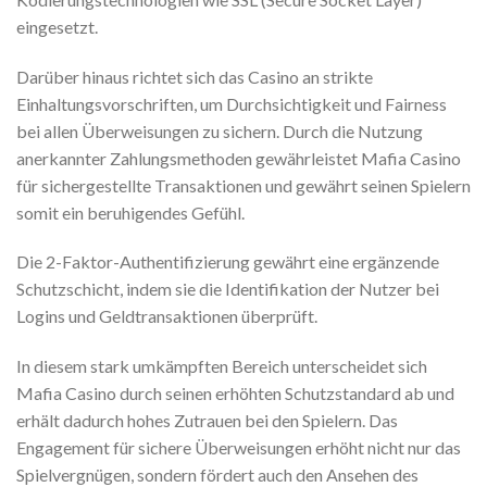
eingesetzt.
Darüber hinaus richtet sich das Casino an strikte
Einhaltungsvorschriften, um Durchsichtigkeit und Fairness
bei allen Überweisungen zu sichern. Durch die Nutzung
anerkannter Zahlungsmethoden gewährleistet Mafia Casino
für sichergestellte Transaktionen und gewährt seinen Spielern
somit ein beruhigendes Gefühl.
Die 2-Faktor-Authentifizierung gewährt eine ergänzende
Schutzschicht, indem sie die Identifikation der Nutzer bei
Logins und Geldtransaktionen überprüft.
In diesem stark umkämpften Bereich unterscheidet sich
Mafia Casino durch seinen erhöhten Schutzstandard ab und
erhält dadurch hohes Zutrauen bei den Spielern. Das
Engagement für sichere Überweisungen erhöht nicht nur das
Spielvergnügen, sondern fördert auch den Ansehen des