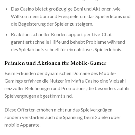
Das Casino bietet großzügige Boni und Aktionen, wie
Willkommensboni und Freispiele, um das Spielerlebnis und
die Begeisterung der Spieler zu steigern.
Reaktionsschneller Kundensupport per Live-Chat
garantiert schnelle Hilfe und behebt Probleme während
des Spielablaufs schnell für ein nahtloses Spielerlebnis.
Prämien und Aktionen für Mobile-Gamer
Beim Erkunden der dynamischen Domäne des Mobile-
Gamings erfahren die Nutzer im Mafia Casino eine Vielzahl
reizvoller Belohnungen und Promotions, die besonders auf ihr
Spielvergnügen abgestimmt sind.
Diese Offerten erhöhen nicht nur das Spielvergnügen,
sondern verstärken auch die Spannung beim Spielen über
mobile Apparate.