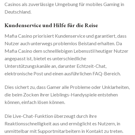
Casinos als zuverlässige Umgebung für mobiles Gaming in
Deutschland.
Kundenservice und Hilfe für die Reise
Mafia Casino priorisiert Kundenservice und garantiert, dass
Nutzer auch unterwegs problemlos Beistand erhalten. Da
Mafia Casino dem schnelllebigen Lebensstil heutiger Nutzer
angepasst ist, bietet es unterschiedliche
Unterstützungskanäle an, darunter Echtzeit-Chat,
elektronische Post und einen ausführlichen FAQ-Bereich.
Dies sichert zu, dass Gamer alle Probleme oder Unklarheiten,
die beim Zocken ihrer Lieblings-Handyspiele entstehen
können, einfach lösen können.
Die Live-Chat-Funktion überzeugt durch ihre
Reaktionsschnelligkeit aus und ermöglicht es Nutzern, in
unmittelbar mit Supportmitarbeitern in Kontakt zu treten.