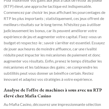
Pour maximiser vos gains aux jeux à taux de retour au joueur
(RTP) élevé, une approche tactique est indispensable.
Commencez par choisir les jeux affichant les pourcentages de
RTP les plus importants ; statistiquement, ces jeux offrent de
meilleurs résultats sur le long terme. N’hésitez pas à utiliser
judicieusement les bonus, car ils peuvent améliorer votre
expérience de jeu et augmenter votre capital. Fixez-vous un
budget et respectez-le ; savoir s’arrêter est essentiel. Essayez
de jouer aux heures de moindre affluence, car une rivalité
réduite peut impacter les mécanismes de paiement et donc
augmenter vos résultats. Enfin, prenez le temps d’étudier les
mécanismes et les tableaux des gains ; en comprendre les
subtilités peut vous donner un bénéfice certain. Restez
innovant et adaptez vos stratégies à votre expérience.
Analyse de l’offre de machines à sous avec un RTP
élevé chez Mafia Casino
Au Mafia Casino, découvrez une impressionnante sélection