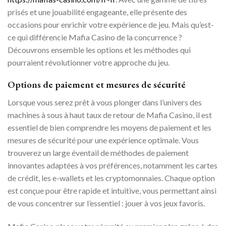
prisés et une jouabilité engageante, elle présente des
occasions pour enrichir votre expérience de jeu. Mais qu’est-
ce qui différencie Mafia Casino de la concurrence ?
Découvrons ensemble les options et les méthodes qui
pourraient révolutionner votre approche du jeu.
Options de paiement et mesures de sécurité
Lorsque vous serez prêt à vous plonger dans l’univers des
machines à sous à haut taux de retour de Mafia Casino, il est
essentiel de bien comprendre les moyens de paiement et les
mesures de sécurité pour une expérience optimale. Vous
trouverez un large éventail de méthodes de paiement
innovantes adaptées à vos préférences, notamment les cartes
de crédit, les e-wallets et les cryptomonnaies. Chaque option
est conçue pour être rapide et intuitive, vous permettant ainsi
de vous concentrer sur l’essentiel : jouer à vos jeux favoris.