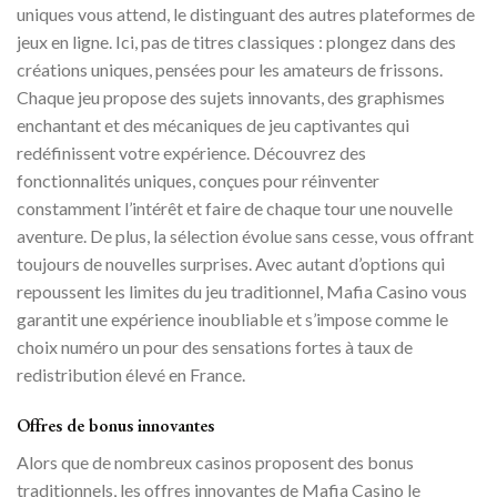
uniques vous attend, le distinguant des autres plateformes de
jeux en ligne. Ici, pas de titres classiques : plongez dans des
créations uniques, pensées pour les amateurs de frissons.
Chaque jeu propose des sujets innovants, des graphismes
enchantant et des mécaniques de jeu captivantes qui
redéfinissent votre expérience. Découvrez des
fonctionnalités uniques, conçues pour réinventer
constamment l’intérêt et faire de chaque tour une nouvelle
aventure. De plus, la sélection évolue sans cesse, vous offrant
toujours de nouvelles surprises. Avec autant d’options qui
repoussent les limites du jeu traditionnel, Mafia Casino vous
garantit une expérience inoubliable et s’impose comme le
choix numéro un pour des sensations fortes à taux de
redistribution élevé en France.
Offres de bonus innovantes
Alors que de nombreux casinos proposent des bonus
traditionnels, les offres innovantes de Mafia Casino le