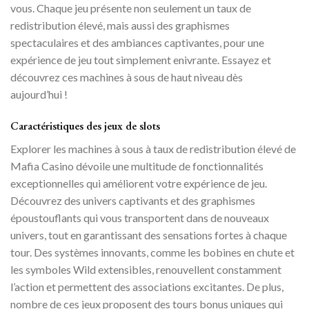
vous. Chaque jeu présente non seulement un taux de
redistribution élevé, mais aussi des graphismes
spectaculaires et des ambiances captivantes, pour une
expérience de jeu tout simplement enivrante. Essayez et
découvrez ces machines à sous de haut niveau dès
aujourd’hui !
Caractéristiques des jeux de slots
Explorer les machines à sous à taux de redistribution élevé de
Mafia Casino dévoile une multitude de fonctionnalités
exceptionnelles qui améliorent votre expérience de jeu.
Découvrez des univers captivants et des graphismes
époustouflants qui vous transportent dans de nouveaux
univers, tout en garantissant des sensations fortes à chaque
tour. Des systèmes innovants, comme les bobines en chute et
les symboles Wild extensibles, renouvellent constamment
l’action et permettent des associations excitantes. De plus,
nombre de ces jeux proposent des tours bonus uniques qui