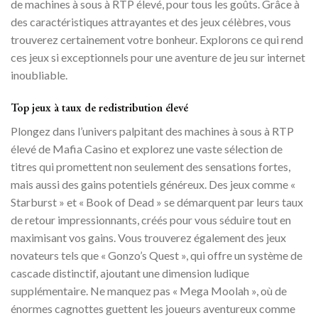
de machines à sous à RTP élevé, pour tous les goûts. Grâce à
des caractéristiques attrayantes et des jeux célèbres, vous
trouverez certainement votre bonheur. Explorons ce qui rend
ces jeux si exceptionnels pour une aventure de jeu sur internet
inoubliable.
Top jeux à taux de redistribution élevé
Plongez dans l’univers palpitant des machines à sous à RTP
élevé de Mafia Casino et explorez une vaste sélection de
titres qui promettent non seulement des sensations fortes,
mais aussi des gains potentiels généreux. Des jeux comme «
Starburst » et « Book of Dead » se démarquent par leurs taux
de retour impressionnants, créés pour vous séduire tout en
maximisant vos gains. Vous trouverez également des jeux
novateurs tels que « Gonzo’s Quest », qui offre un système de
cascade distinctif, ajoutant une dimension ludique
supplémentaire. Ne manquez pas « Mega Moolah », où de
énormes cagnottes guettent les joueurs aventureux comme