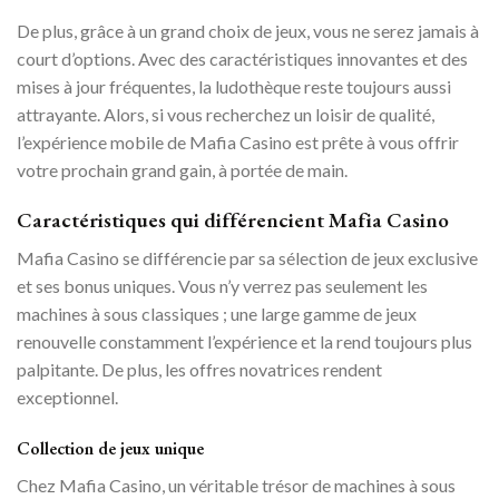
De plus, grâce à un grand choix de jeux, vous ne serez jamais à
court d’options. Avec des caractéristiques innovantes et des
mises à jour fréquentes, la ludothèque reste toujours aussi
attrayante. Alors, si vous recherchez un loisir de qualité,
l’expérience mobile de Mafia Casino est prête à vous offrir
votre prochain grand gain, à portée de main.
Caractéristiques qui différencient Mafia Casino
Mafia Casino se différencie par sa sélection de jeux exclusive
et ses bonus uniques. Vous n’y verrez pas seulement les
machines à sous classiques ; une large gamme de jeux
renouvelle constamment l’expérience et la rend toujours plus
palpitante. De plus, les offres novatrices rendent
exceptionnel.
Collection de jeux unique
Chez Mafia Casino, un véritable trésor de machines à sous