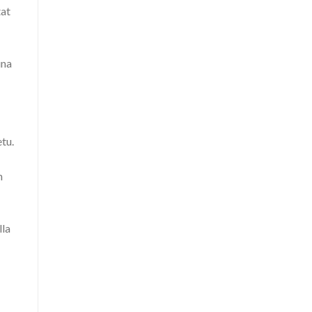
tat
una
tu.
n
lla