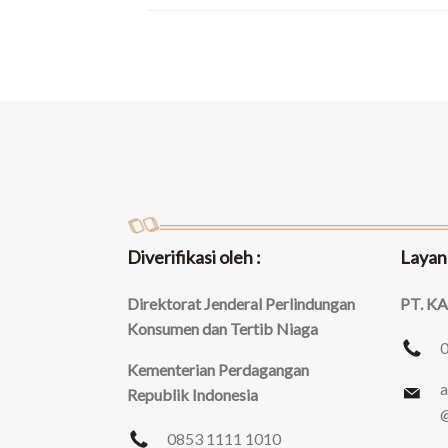
Diverifikasi oleh :
Layan
Direktorat Jenderal Perlindungan
PT. K
Konsumen dan Tertib Niaga
Kementerian Perdagangan
a
Republik Indonesia
@
0853 1111 1010