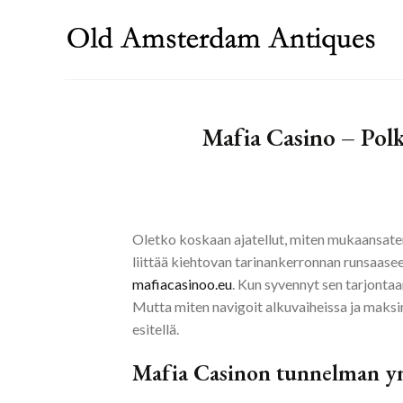
Skip
to
content
Mafia Casino – Polk
Oletko koskaan ajatellut, miten mukaansat
liittää kiehtovan tarinankerronnan runsaase
mafiacasinoo.eu
. Kun syvennyt sen tarjontaa
Mutta miten navigoit alkuvaiheissa ja maksi
esitellä.
Mafia Casinon tunnelman 