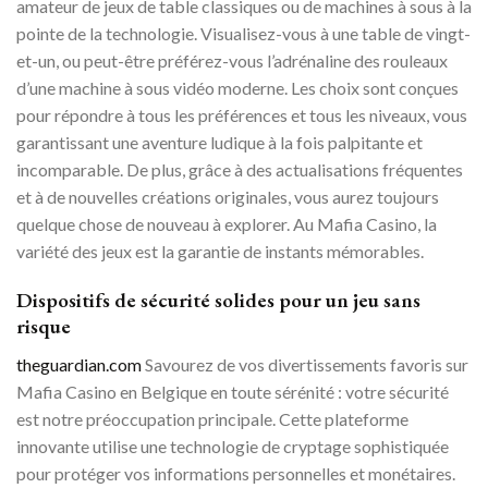
amateur de jeux de table classiques ou de machines à sous à la
pointe de la technologie. Visualisez-vous à une table de vingt-
et-un, ou peut-être préférez-vous l’adrénaline des rouleaux
d’une machine à sous vidéo moderne. Les choix sont conçues
pour répondre à tous les préférences et tous les niveaux, vous
garantissant une aventure ludique à la fois palpitante et
incomparable. De plus, grâce à des actualisations fréquentes
et à de nouvelles créations originales, vous aurez toujours
quelque chose de nouveau à explorer. Au Mafia Casino, la
variété des jeux est la garantie de instants mémorables.
Dispositifs de sécurité solides pour un jeu sans
risque
theguardian.com
Savourez de vos divertissements favoris sur
Mafia Casino en Belgique en toute sérénité : votre sécurité
est notre préoccupation principale. Cette plateforme
innovante utilise une technologie de cryptage sophistiquée
pour protéger vos informations personnelles et monétaires.