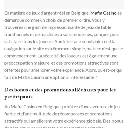
En matière de jeux d’argent réel en Belgique,
Mafia Casino
se
démarque comme un choix de premier ordre. Vous y
trouverez une gamme impressionnante de jeux de table
traditionnels et de machines à sous modernes, conçues pour
satisfaire tous les joueurs. Son interface conviviale rend la
navigation sur le site extrêmement simple, mais ce n’est que le
commencement. La sécurité des joueurs est également une
préoccupation majeure, et des promotions attractives sont
offertes pour améliorer votre expérience. Alors, qu’est-ce qui
fait de Mafia Casino une option si intéressante ?
Des bonus et des promotions alléchants pour les
participants
Au Mafia Casino en Belgique, profitez d’une aventure de jeu
fiable et d’une multitude de récompenses et promotions
attractifs qui améliorent votre expérience globale. Des bonus
de bienvenue conséquents aux promotions semaine