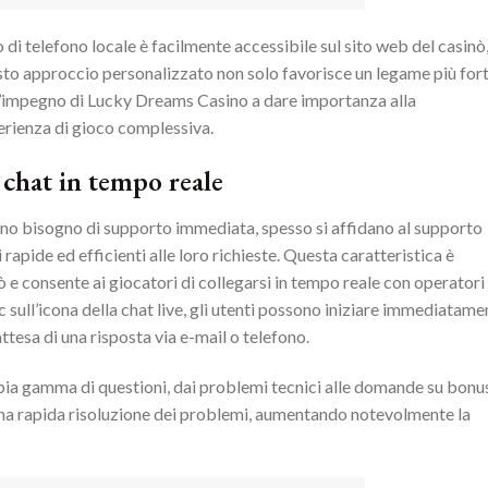
ro di telefono locale è facilmente accessibile sul sito web del casinò
sto approccio personalizzato non solo favorisce un legame più for
he l’impegno di Lucky Dreams Casino a dare importanza alla
perienza di gioco complessiva.
 chat in tempo reale
no bisogno di supporto immediata, spesso si affidano al supporto
 rapide ed efficienti alle loro richieste. Questa caratteristica è
ò e consente ai giocatori di collegarsi in tempo reale con operatori
ic sull’icona della chat live, gli utenti possono iniziare immediatame
attesa di una risposta via e-mail o telefono.
pia gamma di questioni, dai problemi tecnici alle domande su bonu
a rapida risoluzione dei problemi, aumentando notevolmente la