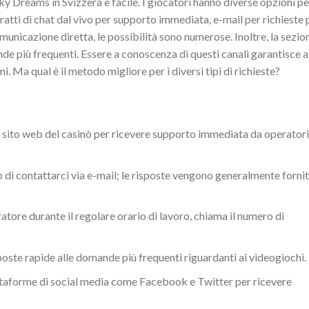
cky Dreams in Svizzera è facile. I giocatori hanno diverse opzioni pe
tratti di chat dal vivo per supporto immediata, e-mail per richieste 
unicazione diretta, le possibilità sono numerose. Inoltre, la sezio
 più frequenti. Essere a conoscenza di questi canali garantisce a
i. Ma qual è il metodo migliore per i diversi tipi di richieste?
ul sito web del casinò per ricevere supporto immediata da operatori
o di contattarci via e-mail; le risposte vengono generalmente forni
ore durante il regolare orario di lavoro, chiama il numero di
oste rapide alle domande più frequenti riguardanti ai videogiochi.
attaforme di social media come Facebook e Twitter per ricevere