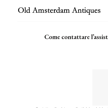
Skip
to
content
Come contattare l’assis