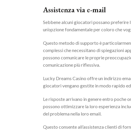
Assistenza via e-mail
Sebbene alcuni giocatori possano preferire l
un’opzione fondamentale per coloro che vog
Questo metodo di supporto è particolarment
complessi che necessitano di spiegazioni app
possono comunicare le proprie preoccupazion
comunicazione più riflessiva.
Lucky Dreams Casino offre un indirizzo email
giocatori vengano gestite in modo rapido ed 
Le risposte arrivano in genere entro poche ore
possono ottimizzare la loro esperienza includ
del problema nella loro email.
Questo consente all’assistenza clienti di for