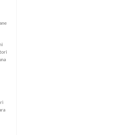
mane
mi
tori
una
ri
ara