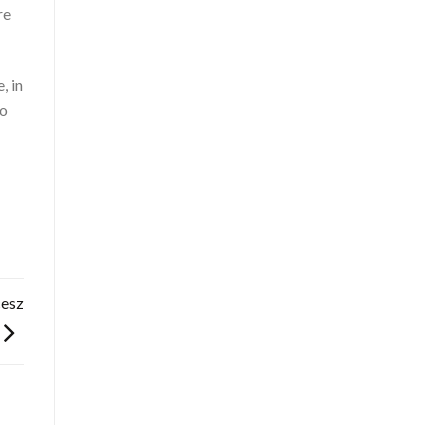
re
, in
to
cesz