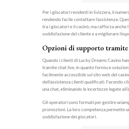
Per i giocatori residenti in Svizzera, il nume
rendendo facile contattare l’assistenza. Que
tra i giocatori e il casinò, ma rafforza anc
soddisfazione del cliente e a migliorare l’es
Opzioni di supporto tramite
Quando i clienti di Lucky Dreams Casino han
tramite chat live, in quanto fornisce soluzioni
facilmente accessibile sul sito web del casin
dell’assistenza clienti qualificati. Facendo cl
una chat, eliminando le incertezze legate all’
Gli operatori sono formati per gestire un’am
promozioni. La loro competenza permette un
soddisfazione dei giocatori.