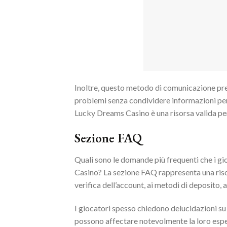
Inoltre, questo metodo di comunicazione pres
problemi senza condividere informazioni perso
Lucky Dreams Casino è una risorsa valida per
Sezione FAQ
Quali sono le domande più frequenti che i gi
Casino? La sezione FAQ rappresenta una riso
verifica dell’account, ai metodi di deposito, a
I giocatori spesso chiedono delucidazioni su 
possono affectare notevolmente la loro espe