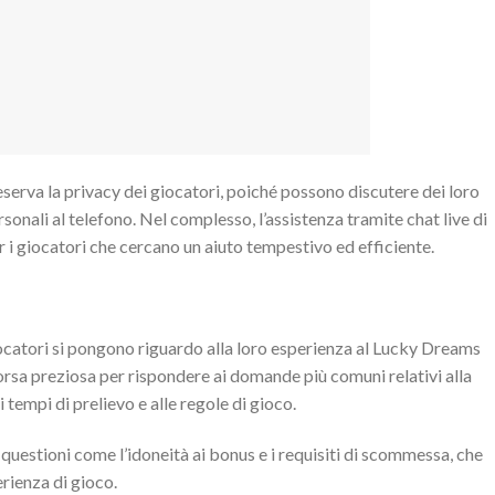
erva la privacy dei giocatori, poiché possono discutere dei loro
nali al telefono. Nel complesso, l’assistenza tramite chat live di
 i giocatori che cercano un aiuto tempestivo ed efficiente.
ocatori si pongono riguardo alla loro esperienza al Lucky Dreams
rsa preziosa per rispondere ai domande più comuni relativi alla
i tempi di prelievo e alle regole di gioco.
questioni come l’idoneità ai bonus e i requisiti di scommessa, che
rienza di gioco.