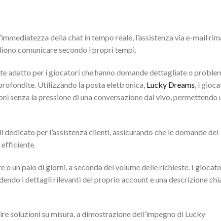
’immediatezza della chat in tempo reale, l’assistenza via e-mail ri
liono comunicare secondo i propri tempi.
e adatto per i giocatori che hanno domande dettagliate o proble
rofondite. Utilizzando la posta elettronica,
Lucky Dreams
, i gioca
i senza la pressione di una conversazione dal vivo, permettendo 
 dedicato per l’assistenza clienti, assicurando che le domande dei
efficiente.
 o un paio di giorni, a seconda del volume delle richieste. I giocato
endo i dettagli rilevanti del proprio account e una descrizione chi
nire soluzioni su misura, a dimostrazione dell’impegno di Lucky