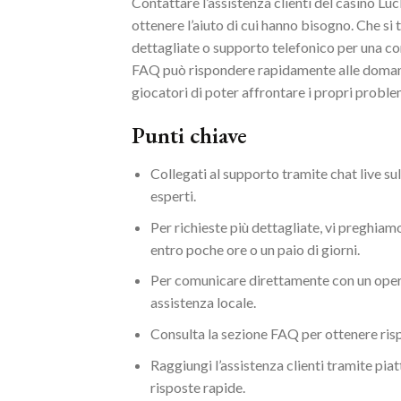
Contattare l’assistenza clienti del casinò Lu
ottenere l’aiuto di cui hanno bisogno. Che si 
dettagliate o supporto telefonico per una com
FAQ può rispondere rapidamente alle domande
giocatori di poter affrontare i propri problem
Punti chiave
Collegati al supporto tramite chat live s
esperti.
Per richieste più dettagliate, vi preghiam
entro poche ore o un paio di giorni.
Per comunicare direttamente con un operat
assistenza locale.
Consulta la sezione FAQ per ottenere risp
Raggiungi l’assistenza clienti tramite pi
risposte rapide.