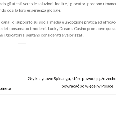
do gli utenti verso le soluzioni. Inoltre, i giocatori possono rimane
ndo così la loro esperienza globale.
i canali di supporto sui social media è un’opzione pratica ed efficace
ione dei consumatori moderni. Lucky Dreams Casino promuove ques
 i giocatori si sentano considerati e valorizzati.
Gry kasynowe Spinanga, które powodują, że zech
powracać po więcej w Polsce
ténete