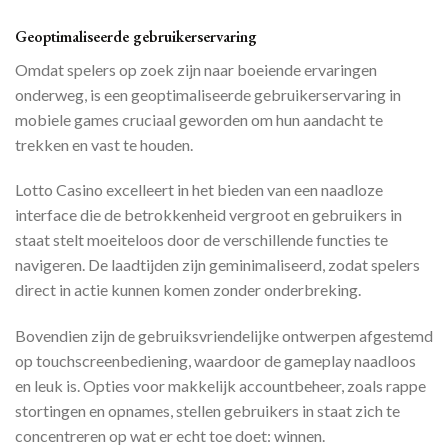
Geoptimaliseerde gebruikerservaring
Omdat spelers op zoek zijn naar boeiende ervaringen
onderweg, is een geoptimaliseerde gebruikerservaring in
mobiele games cruciaal geworden om hun aandacht te
trekken en vast te houden.
Lotto Casino excelleert in het bieden van een naadloze
interface die de betrokkenheid vergroot en gebruikers in
staat stelt moeiteloos door de verschillende functies te
navigeren. De laadtijden zijn geminimaliseerd, zodat spelers
direct in actie kunnen komen zonder onderbreking.
Bovendien zijn de gebruiksvriendelijke ontwerpen afgestemd
op touchscreenbediening, waardoor de gameplay naadloos
en leuk is. Opties voor makkelijk accountbeheer, zoals rappe
stortingen en opnames, stellen gebruikers in staat zich te
concentreren op wat er echt toe doet: winnen.