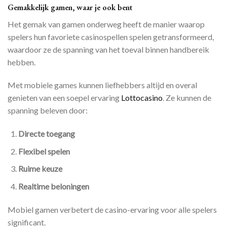
Gemakkelijk gamen, waar je ook bent
Het gemak van gamen onderweg heeft de manier waarop
spelers hun favoriete casinospellen spelen getransformeerd,
waardoor ze de spanning van het toeval binnen handbereik
hebben.
Met mobiele games kunnen liefhebbers altijd en overal
genieten van een soepel ervaring
Lottocasino
. Ze kunnen de
spanning beleven door:
Directe toegang
Flexibel spelen
Ruime keuze
Realtime beloningen
Mobiel gamen verbetert de casino-ervaring voor alle spelers
significant.