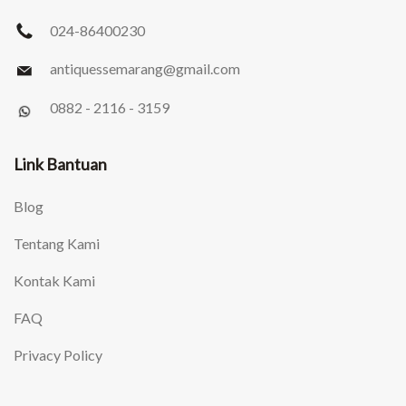
024-86400230
antiquessemarang
@gmail.com
0882 - 2116 - 3159
Link Bantuan
Blog
Tentang Kami
Kontak Kami
FAQ
Privacy Policy