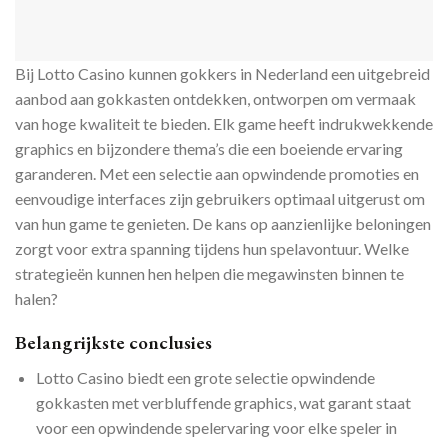
Bij Lotto Casino kunnen gokkers in Nederland een uitgebreid
aanbod aan gokkasten ontdekken, ontworpen om vermaak
van hoge kwaliteit te bieden. Elk game heeft indrukwekkende
graphics en bijzondere thema’s die een boeiende ervaring
garanderen. Met een selectie aan opwindende promoties en
eenvoudige interfaces zijn gebruikers optimaal uitgerust om
van hun game te genieten. De kans op aanzienlijke beloningen
zorgt voor extra spanning tijdens hun spelavontuur. Welke
strategieën kunnen hen helpen die megawinsten binnen te
halen?
Belangrijkste conclusies
Lotto Casino biedt een grote selectie opwindende
gokkasten met verbluffende graphics, wat garant staat
voor een opwindende spelervaring voor elke speler in