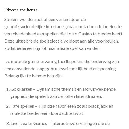
Diverse spelkeuze
Spelers worden niet alleen verleid door de
gebruiksvriendelijke interfaces, maar ook door de boeiende
verscheidenheid aan spellen die Lotto Casino te bieden heeft.
Deze uitgebreide spelselectie voldoet aan alle voorkeuren,
zodat iedereen zijn of haar ideale spel kan vinden.
De mobiele game-ervaring biedt spelers die onderweg zijn
een aanvullende laag gebruiksvriendelijkheid en spanning.
Belangrijkste kenmerken zijn:
Gokkasten – Dynamische thema’s en indrukwekkende
graphics die spelers aan de rollen laten draaien.
Tafelspellen – Tijdloze favorieten zoals blackjack en
roulette bieden een doordachte twist.
Live Dealer Games – Interactieve ervaringen die de