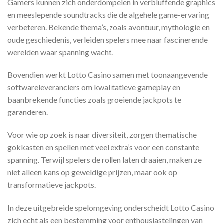
Gamers kunnen zich onderdompelen in verbluffende graphics
en meeslepende soundtracks die de algehele game-ervaring
verbeteren. Bekende thema’s, zoals avontuur, mythologie en
oude geschiedenis, verleiden spelers mee naar fascinerende
werelden waar spanning wacht.
Bovendien werkt Lotto Casino samen met toonaangevende
softwareleveranciers om kwalitatieve gameplay en
baanbrekende functies zoals groeiende jackpots te
garanderen.
Voor wie op zoek is naar diversiteit, zorgen thematische
gokkasten en spellen met veel extra’s voor een constante
spanning. Terwijl spelers de rollen laten draaien, maken ze
niet alleen kans op geweldige prijzen, maar ook op
transformatieve jackpots.
In deze uitgebreide spelomgeving onderscheidt Lotto Casino
zich echt als een bestemming voor enthousiastelingen van