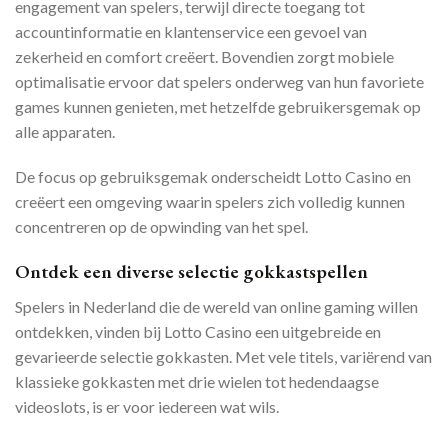
engagement van spelers, terwijl directe toegang tot
accountinformatie en klantenservice een gevoel van
zekerheid en comfort creëert. Bovendien zorgt mobiele
optimalisatie ervoor dat spelers onderweg van hun favoriete
games kunnen genieten, met hetzelfde gebruikersgemak op
alle apparaten.
De focus op gebruiksgemak onderscheidt Lotto Casino en
creëert een omgeving waarin spelers zich volledig kunnen
concentreren op de opwinding van het spel.
Ontdek een diverse selectie gokkastspellen
Spelers in Nederland die de wereld van online gaming willen
ontdekken, vinden bij Lotto Casino een uitgebreide en
gevarieerde selectie gokkasten. Met vele titels, variërend van
klassieke gokkasten met drie wielen tot hedendaagse
videoslots, is er voor iedereen wat wils.