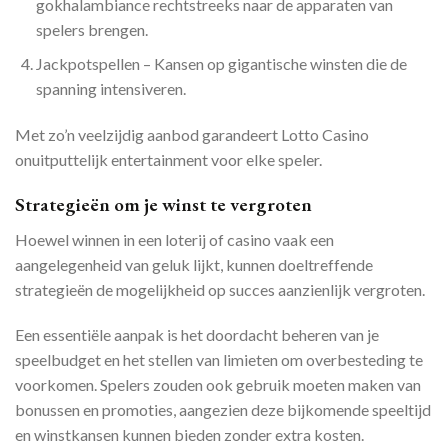
gokhalambiance rechtstreeks naar de apparaten van
spelers brengen.
Jackpotspellen – Kansen op gigantische winsten die de
spanning intensiveren.
Met zo’n veelzijdig aanbod garandeert Lotto Casino
onuitputtelijk entertainment voor elke speler.
Strategieën om je winst te vergroten
Hoewel winnen in een loterij of casino vaak een
aangelegenheid van geluk lijkt, kunnen doeltreffende
strategieën de mogelijkheid op succes aanzienlijk vergroten.
Een essentiële aanpak is het doordacht beheren van je
speelbudget en het stellen van limieten om overbesteding te
voorkomen. Spelers zouden ook gebruik moeten maken van
bonussen en promoties, aangezien deze bijkomende speeltijd
en winstkansen kunnen bieden zonder extra kosten.