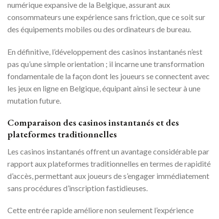
numérique expansive de la Belgique, assurant aux
consommateurs une expérience sans friction, que ce soit sur
des équipements mobiles ou des ordinateurs de bureau.
En définitive, l’développement des casinos instantanés n’est
pas qu’une simple orientation ; il incarne une transformation
fondamentale de la façon dont les joueurs se connectent avec
les jeux en ligne en Belgique, équipant ainsi le secteur à une
mutation future.
Comparaison des casinos instantanés et des
plateformes traditionnelles
Les casinos instantanés offrent un avantage considérable par
rapport aux plateformes traditionnelles en termes de rapidité
d’accès, permettant aux joueurs de s’engager immédiatement
sans procédures d’inscription fastidieuses.
Cette entrée rapide améliore non seulement l’expérience