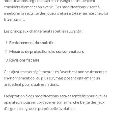
modifications réglementaires en Belgique influencent
considérablement son avenir. Ces modifications visent à
améliorer la sécurité des joueurs et à instaurer un marché plus
transparent.
Les principaux changements sont les suivants :
Renforcement du contrôle
Mesures de protection des consommateurs
Révisions fiscales
Ces ajustements réglementaires favorisent non seulement un
environnement de jeu plus sûr, mais posent également un
précédent pour d’autres nations.
L’adaptation à ces modifications sera essentielle pour que les
opérateurs puissent prospérer sur le marché belge des jeux
d’argent en ligne, en perpétuelle évolution.