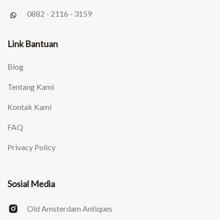
0882 - 2116 - 3159
Link Bantuan
Blog
Tentang Kami
Kontak Kami
FAQ
Privacy Policy
Sosial Media
Old Amsterdam Antiques