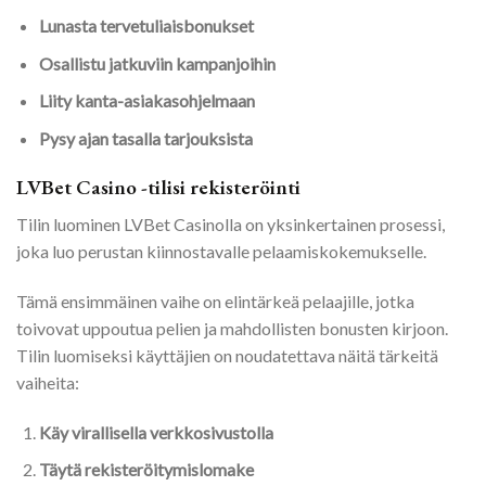
Lunasta tervetuliaisbonukset
Osallistu jatkuviin kampanjoihin
Liity kanta-asiakasohjelmaan
Pysy ajan tasalla tarjouksista
LVBet Casino -tilisi rekisteröinti
Tilin luominen LVBet Casinolla on yksinkertainen prosessi,
joka luo perustan kiinnostavalle pelaamiskokemukselle.
Tämä ensimmäinen vaihe on elintärkeä pelaajille, jotka
toivovat uppoutua pelien ja mahdollisten bonusten kirjoon.
Tilin luomiseksi käyttäjien on noudatettava näitä tärkeitä
vaiheita:
Käy virallisella verkkosivustolla
Täytä rekisteröitymislomake