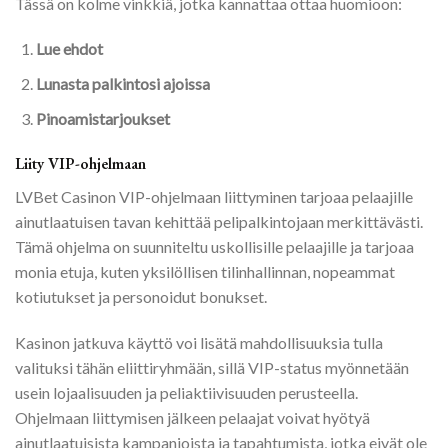
Tässä on kolme vinkkiä, jotka kannattaa ottaa huomioon:
Lue ehdot
Lunasta palkintosi ajoissa
Pinoamistarjoukset
Liity VIP-ohjelmaan
LVBet Casinon VIP-ohjelmaan liittyminen tarjoaa pelaajille
ainutlaatuisen tavan kehittää pelipalkintojaan merkittävästi.
Tämä ohjelma on suunniteltu uskollisille pelaajille ja tarjoaa
monia etuja, kuten yksilöllisen tilinhallinnan, nopeammat
kotiutukset ja personoidut bonukset.
Kasinon jatkuva käyttö voi lisätä mahdollisuuksia tulla
valituksi tähän eliittiryhmään, sillä VIP-status myönnetään
usein lojaalisuuden ja peliaktiivisuuden perusteella.
Ohjelmaan liittymisen jälkeen pelaajat voivat hyötyä
ainutlaatuisista kampanjoista ja tapahtumista, jotka eivät ole