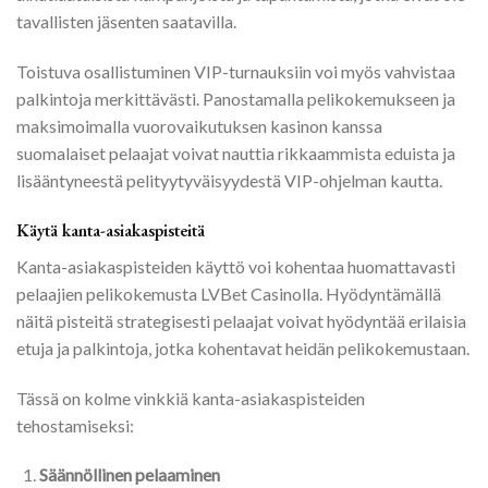
tavallisten jäsenten saatavilla.
Toistuva osallistuminen VIP-turnauksiin voi myös vahvistaa
palkintoja merkittävästi. Panostamalla pelikokemukseen ja
maksimoimalla vuorovaikutuksen kasinon kanssa
suomalaiset pelaajat voivat nauttia rikkaammista eduista ja
lisääntyneestä pelityytyväisyydestä VIP-ohjelman kautta.
Käytä kanta-asiakaspisteitä
Kanta-asiakaspisteiden käyttö voi kohentaa huomattavasti
pelaajien pelikokemusta LVBet Casinolla. Hyödyntämällä
näitä pisteitä strategisesti pelaajat voivat hyödyntää erilaisia
etuja ja palkintoja, jotka kohentavat heidän pelikokemustaan.
Tässä on kolme vinkkiä kanta-asiakaspisteiden
tehostamiseksi:
Säännöllinen pelaaminen