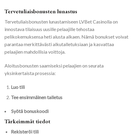
Tervetuliaisbonusten lunastus
Tervetuliaisbonusten lunastamiseen LVBet Casinolla on
innostava tilaisuus uusille pelaajille tehostaa
pelikokemuksensa heti alusta alkaen. Nämä bonukset voivat
parantaa merkittävästi alkutalletuksiaan ja kasvattaa
pelaajien mahdollisia voittoja.
Aloitusbonusten saamiseksi pelaajien on seurata
yksinkertaista prosessia:
Luo tili
Tee ensimmäinen talletus
Syötä bonuskoodi
Tärkeimmät tiedot
Rekisteröi tili