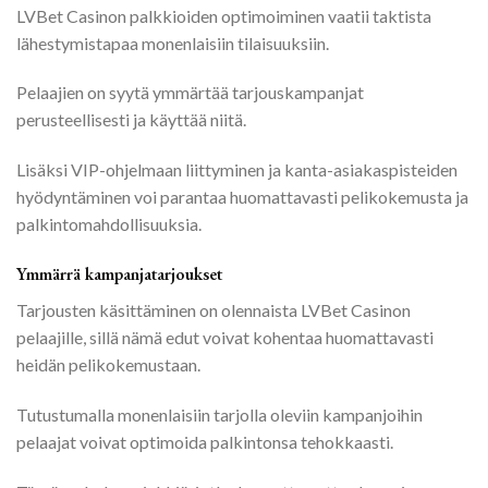
LVBet Casinon palkkioiden optimoiminen vaatii taktista
lähestymistapaa monenlaisiin tilaisuuksiin.
Pelaajien on syytä ymmärtää tarjouskampanjat
perusteellisesti ja käyttää niitä.
Lisäksi VIP-ohjelmaan liittyminen ja kanta-asiakaspisteiden
hyödyntäminen voi parantaa huomattavasti pelikokemusta ja
palkintomahdollisuuksia.
Ymmärrä kampanjatarjoukset
Tarjousten käsittäminen on olennaista LVBet Casinon
pelaajille, sillä nämä edut voivat kohentaa huomattavasti
heidän pelikokemustaan.
Tutustumalla monenlaisiin tarjolla oleviin kampanjoihin
pelaajat voivat optimoida palkintonsa tehokkaasti.