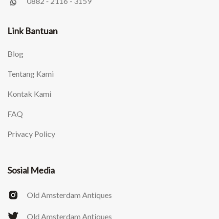
0882 - 2116 - 3159
Link Bantuan
Blog
Tentang Kami
Kontak Kami
FAQ
Privacy Policy
Sosial Media
Old Amsterdam Antiques
Old Amsterdam Antiques