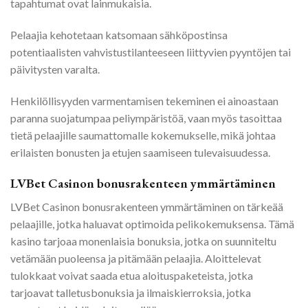
tapahtumat ovat lainmukaisia.
Pelaajia kehotetaan katsomaan sähköpostinsa
potentiaalisten vahvistustilanteeseen liittyvien pyyntöjen tai
päivitysten varalta.
Henkilöllisyyden varmentamisen tekeminen ei ainoastaan
paranna suojatumpaa peliympäristöä, vaan myös tasoittaa
tietä pelaajille saumattomalle kokemukselle, mikä johtaa
erilaisten bonusten ja etujen saamiseen tulevaisuudessa.
LVBet Casinon bonusrakenteen ymmärtäminen
LVBet Casinon bonusrakenteen ymmärtäminen on tärkeää
pelaajille, jotka haluavat optimoida pelikokemuksensa. Tämä
kasino tarjoaa monenlaisia bonuksia, jotka on suunniteltu
vetämään puoleensa ja pitämään pelaajia. Aloittelevat
tulokkaat voivat saada etua aloituspaketeista, jotka
tarjoavat talletusbonuksia ja ilmaiskierroksia, jotka