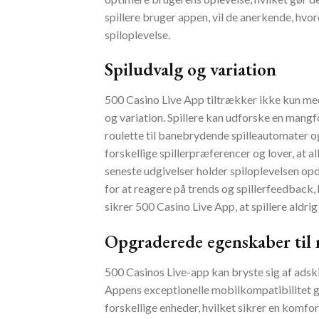
spillere bruger appen, vil de anerkende, hvor
spiloplevelse.
Spiludvalg og variation
500 Casino Live App tiltrækker ikke kun me
og variation. Spillere kan udforske en mangf
roulette til banebrydende spilleautomater o
forskellige spillerpræferencer og lover, at a
seneste udgivelser holder spiloplevelsen op
for at reagere på trends og spillerfeedback,
sikrer 500 Casino Live App, at spillere aldr
Opgraderede egenskaber til
500 Casinos Live-app kan bryste sig af adskil
Appens exceptionelle mobilkompatibilitet gara
forskellige enheder, hvilket sikrer en komf