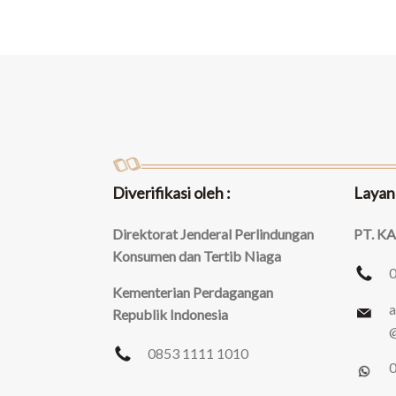
Diverifikasi oleh :
Layan
Direktorat Jenderal Perlindungan
PT. K
Konsumen dan Tertib Niaga
Kementerian Perdagangan
a
Republik Indonesia
@
0853 1111 1010
0