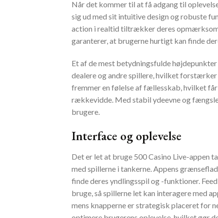
Når det kommer til at få adgang til oplevelsen
sig ud med sit intuitive design og robuste fun
action i realtid tiltrækker deres opmærksomh
garanterer, at brugerne hurtigt kan finde der
Et af de mest betydningsfulde højdepunkter 
dealere og andre spillere, hvilket forstærke
fremmer en følelse af fællesskab, hvilket få
rækkevidde. Med stabil ydeevne og fængslen
brugere.
Interface og oplevelse
Det er let at bruge 500 Casino Live-appen 
med spillerne i tankerne. Appens grænseflade
finde deres yndlingsspil og -funktioner. Feed
bruge, så spillerne let kan interagere med
mens knapperne er strategisk placeret for ne
optimere brugerens oplevelse, hvilket gør de