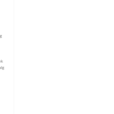
lg
ek
alg