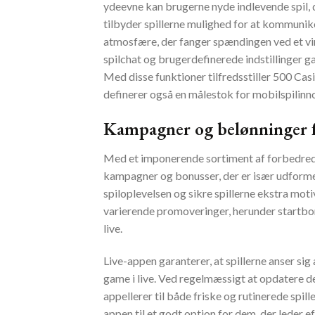
ydeevne kan brugerne nyde indlevende spil, 
tilbyder spillerne mulighed for at kommunik
atmosfære, der fanger spændingen ved et vi
spilchat og brugerdefinerede indstillinger 
Med disse funktioner tilfredsstiller 500 Cas
definerer også en målestok for mobilspilinn
Kampagner og belønninger fo
Med et imponerende sortiment af forbedrede 
kampagner og bonusser, der er især udformet t
spiloplevelsen og sikre spillerne ekstra motiva
varierende promoveringer, herunder startbo
live.
Live-appen garanterer, at spillerne anser si
game i live. Ved regelmæssigt at opdatere d
appellerer til både friske og rutinerede spi
appen til et godt option for dem, der leder 