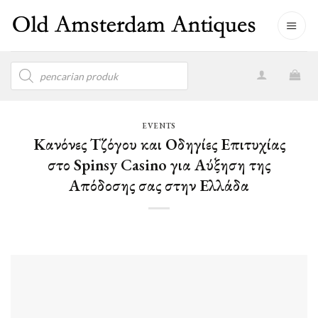
Skip
to
content
Products
search
EVENTS
Κανόνες Τζόγου και Οδηγίες Επιτυχίας
στο Spinsy Casino για Αύξηση της
Απόδοσης σας στην Ελλάδα