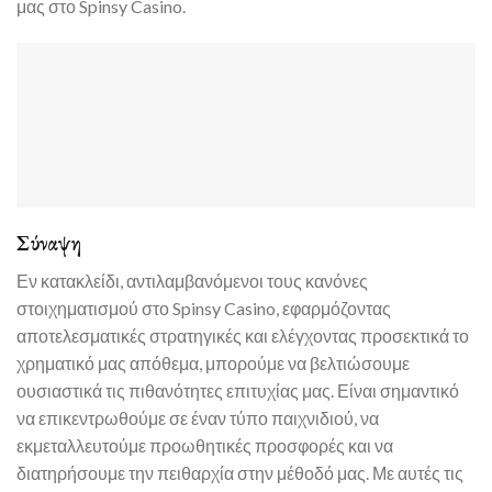
μας στο Spinsy Casino.
Σύναψη
Εν κατακλείδι, αντιλαμβανόμενοι τους κανόνες
στοιχηματισμού στο Spinsy Casino, εφαρμόζοντας
αποτελεσματικές στρατηγικές και ελέγχοντας προσεκτικά το
χρηματικό μας απόθεμα, μπορούμε να βελτιώσουμε
ουσιαστικά τις πιθανότητες επιτυχίας μας. Είναι σημαντικό
να επικεντρωθούμε σε έναν τύπο παιχνιδιού, να
εκμεταλλευτούμε προωθητικές προσφορές και να
διατηρήσουμε την πειθαρχία στην μέθοδό μας. Με αυτές τις