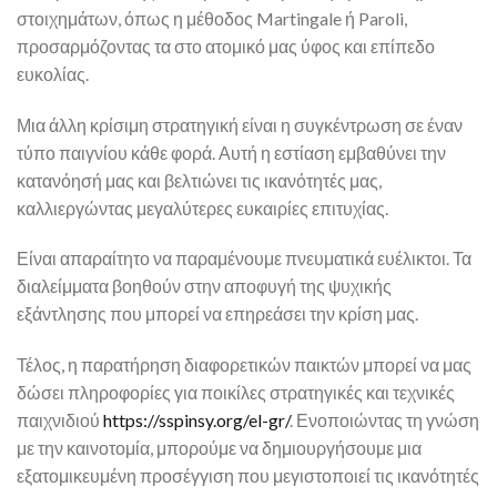
στοιχημάτων, όπως η μέθοδος Martingale ή Paroli,
προσαρμόζοντας τα στο ατομικό μας ύφος και επίπεδο
ευκολίας.
Μια άλλη κρίσιμη στρατηγική είναι η συγκέντρωση σε έναν
τύπο παιγνίου κάθε φορά. Αυτή η εστίαση εμβαθύνει την
κατανόησή μας και βελτιώνει τις ικανότητές μας,
καλλιεργώντας μεγαλύτερες ευκαιρίες επιτυχίας.
Είναι απαραίτητο να παραμένουμε πνευματικά ευέλικτοι. Τα
διαλείμματα βοηθούν στην αποφυγή της ψυχικής
εξάντλησης που μπορεί να επηρεάσει την κρίση μας.
Τέλος, η παρατήρηση διαφορετικών παικτών μπορεί να μας
δώσει πληροφορίες για ποικίλες στρατηγικές και τεχνικές
παιχνιδιού
https://sspinsy.org/el-gr/
. Ενοποιώντας τη γνώση
με την καινοτομία, μπορούμε να δημιουργήσουμε μια
εξατομικευμένη προσέγγιση που μεγιστοποιεί τις ικανότητές