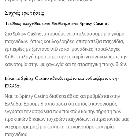
Συχνές ερωτήσεις
Τι είδους παιχνίδια είναι διαθέσιμα στο Spinsy Casino;
Στο Spinsy Casino, μπορούμε να απολαύσουμε μια γκάμα
παιχνιδιών, όπως κουλοχέρηδες, επιτραπέζια παιχνίδια,
εμπειρίες με ζωντανό ντίλερ και μοναδικές παραλλαγές.
Κάθε επιλογή προσφέρει την ευκαιρία να ανακαλύψετε την
καινοτομία στην ψυχαγωγία και τη στρατηγική παιχνιδιών.
Είναι το Spinsy Casino αδειοδοτημένο και ρυθμιζόμενο στην
Ελλάδα;
Ναι, το Spinsy Casino διαθέτει άδεια και ρυθμίζεται στην
Ελλάδα. Έχουμε διαπιστώσει ότι αυτός ο κανονισμός
εγγυάται την ασφάλεια των παικτών και την τήρηση των
πρακτικών δίκαιων τυχερών παιχνιδιών, επιτρέποντάς μας
να χαρούμε μαζί μια έμπιστη και καινοτόμο εμπειρία
παιχνιδιού.