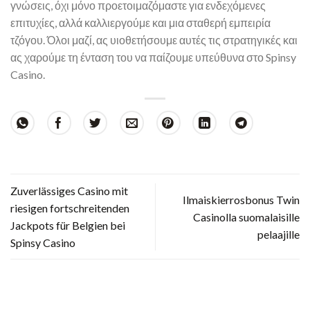
γνώσεις, όχι μόνο προετοιμαζόμαστε για ενδεχόμενες
επιτυχίες, αλλά καλλιεργούμε και μια σταθερή εμπειρία
τζόγου. Όλοι μαζί, ας υιοθετήσουμε αυτές τις στρατηγικές και
ας χαρούμε τη ένταση του να παίζουμε υπεύθυνα στο Spinsy
Casino.
Zuverlässiges Casino mit
Ilmaiskierrosbonus Twin
riesigen fortschreitenden
Casinolla suomalaisille
Jackpots für Belgien bei
pelaajille
Spinsy Casino