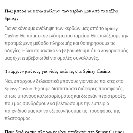
Πώς μπορώ να κάνω ανάληψη των κερδών μου από το καζίνο
Spinsy;
Για να κάνουμε ανάληψη των κερδών μας από το Spinsy
Casino, θα πάμε στην ενότητα του ταμείου, θα επιλέξουμε την
προτιμώμενη μέθοδο πληρωμής και θα τηρήσουμε τις
οδηγίες. Είναι σημαντικό να βεβαιωθούμε ότι ο λογαριασμός
μας έχει επιβεβαιωθεί για ομαλές συναλλαγές.
Υπάρχουν μπόνους για νέους παίκτες στο Spinsy Casino;
Ναι, υπάρχουν δελεαστικά μπόνους για νέους παίκτες στο
Spinsy Casino. Έχουμε διαπιστώσει διάφορες προσφορές,
όπως μπόνους καλωσορίσματος και δωρεάν περιστροφές,
που μας συνδράμουν να βελτιώσουμε την εμπειρία
παιχνιδιού μας και να εξερευνήσουμε τις προσφορές της
πλατφόρμας.
Ποιες διαδικασίες πληρωμής είναι αποδεκτές στο Spinsy Casino;