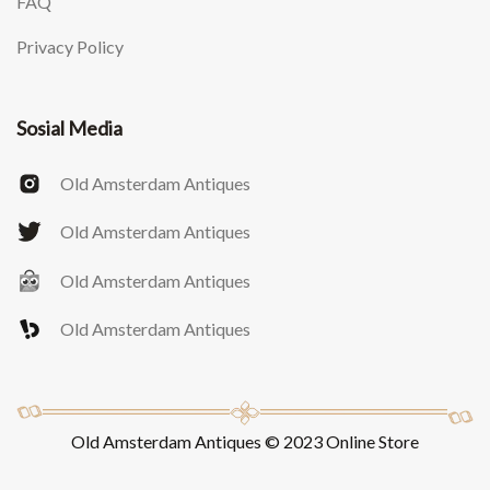
FAQ
Privacy Policy
Sosial Media
Old Amsterdam Antiques
Old Amsterdam Antiques
Old Amsterdam Antiques
Old Amsterdam Antiques
Old Amsterdam Antiques © 2023 Online Store