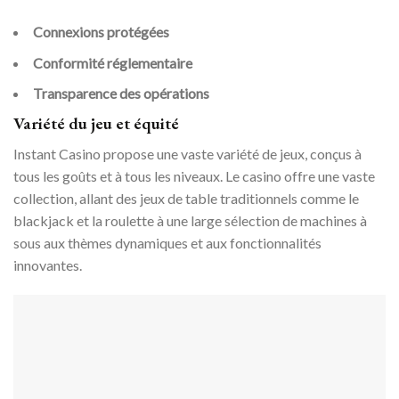
Connexions protégées
Conformité réglementaire
Transparence des opérations
Variété du jeu et équité
Instant Casino propose une vaste variété de jeux, conçus à
tous les goûts et à tous les niveaux. Le casino offre une vaste
collection, allant des jeux de table traditionnels comme le
blackjack et la roulette à une large sélection de machines à
sous aux thèmes dynamiques et aux fonctionnalités
innovantes.