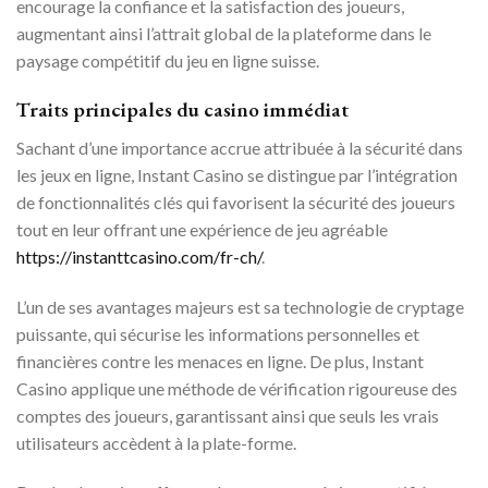
encourage la confiance et la satisfaction des joueurs,
augmentant ainsi l’attrait global de la plateforme dans le
paysage compétitif du jeu en ligne suisse.
Traits principales du casino immédiat
Sachant d’une importance accrue attribuée à la sécurité dans
les jeux en ligne, Instant Casino se distingue par l’intégration
de fonctionnalités clés qui favorisent la sécurité des joueurs
tout en leur offrant une expérience de jeu agréable
https://instanttcasino.com/fr-ch/
.
L’un de ses avantages majeurs est sa technologie de cryptage
puissante, qui sécurise les informations personnelles et
financières contre les menaces en ligne. De plus, Instant
Casino applique une méthode de vérification rigoureuse des
comptes des joueurs, garantissant ainsi que seuls les vrais
utilisateurs accèdent à la plate-forme.