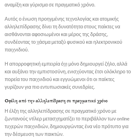
αναμίξη και γύρισμα σε πραγματικό χρόνο.
Αυτός ο ένωση προηγμένης τεχνολογίας και ατομικής
αλληλεπίδρασης δίνει τη δυνατότητα στους παίκτες να
αισθάνονται αφοσιωμένοι και μέρος της δράσης,
συνδέοντας το χάσμα μεταξύ φυσικού και ηλεκτρονικού
παιχνιδιού.
Η απορροφητική εμπειρία όχι μόνο δημιουργεί ζήλο, αλλά
και αυξάνει την εμπιστοσύνη, ενισχύοντας έτσι ολόκληρο το
πορεία του παιχνιδιού και εγγυώμενοι ότι οι παίκτες
γυρίζουν για πιο εντυπωσιακές συνεδρίες.
Οφέλη από την αλληλεπίδραση σε πραγματικό χρόνο
Η έλξη της αλληλεπίδρασης σε πραγματικό χρόνο με
ζωντανούς ντίλερ μετασχηματίζει το περιβάλλον των online
τυχερών παιχνιδιών, δημιουργώντας ένα νέο πρότυπο για
την δέσμευση των παικτών.