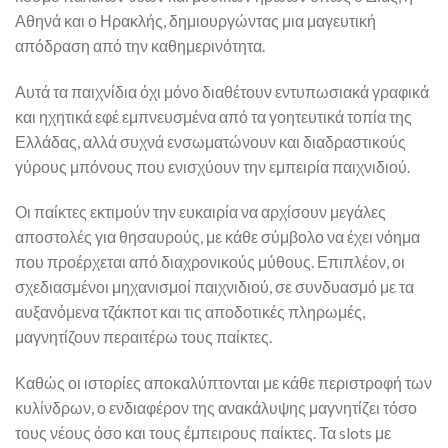
Αθηνά και ο Ηρακλής, δημιουργώντας μια μαγευτική
απόδραση από την καθημερινότητα.
Αυτά τα παιχνίδια όχι μόνο διαθέτουν εντυπωσιακά γραφικά
και ηχητικά εφέ εμπνευσμένα από τα γοητευτικά τοπία της
Ελλάδας, αλλά συχνά ενσωματώνουν και διαδραστικούς
γύρους μπόνους που ενισχύουν την εμπειρία παιχνιδιού.
Οι παίκτες εκτιμούν την ευκαιρία να αρχίσουν μεγάλες
αποστολές για θησαυρούς, με κάθε σύμβολο να έχει νόημα
που προέρχεται από διαχρονικούς μύθους. Επιπλέον, οι
σχεδιασμένοι μηχανισμοί παιχνιδιού, σε συνδυασμό με τα
αυξανόμενα τζάκποτ και τις αποδοτικές πληρωμές,
μαγνητίζουν περαιτέρω τους παίκτες.
Καθώς οι ιστορίες αποκαλύπτονται με κάθε περιστροφή των
κυλίνδρων, ο ενδιαφέρον της ανακάλυψης μαγνητίζει τόσο
τους νέους όσο και τους έμπειρους παίκτες. Τα slots με