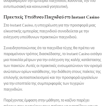
αναβαθμίζουν την εμπειρία παιχνιδιού, κάνοντάς την πιο
εντυπωσιακή και κοινωνικά γοητευτική.
Πρακτικές Υπεύθυνου Παιχνιδιού στο Instant Casino
Στο Instant Casino, η υποχρέωση για την προσφορά μιας
ελκυστικής εμπειρίας παιχνιδιού συνοδεύεται με την
ενίσχυση υπεύθυνων πρακτικών παιχνιδιού.
Συνειδητοποιώντας ότι τα παιχνίδια τύχης θα πρέπει να
παραμείνουν τρόπος διασκέδασης, το Instant Casino εισάγει
μια ποικιλία μέτρων για την ενίσχυση της καλής κατάστασης
των παικτών. Αυτές οι πρακτικές ενσωματώνουν τον ορισμό
ανώτατων ορίων κατάθεσης, την διάθεση στους παίκτες της
επιλογής αυτοαποκλεισμού και την προσφορά εργαλείων
για την εποπτεία της συμπεριφοράς των τυχερών
παιχνιδιών.
Παρέχοντας έμφαση στην μάθηση, το καζίνο παρέχει
πόρους που ενισχύουν τους παίκτες να εντοπίζουν και να